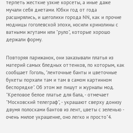
терпеть жесткие узкие корсеты, а иные даже
мучали себя диетами. Юбки год от года
расширялись, и щеголихи города NN, как и прочие
модницы гоголевской эпохи, носили кринолины с
ватными жгутами или "руло", которые хорошо
держали форму.
Повторяя парижанок, они заказывали платья из
материй самых бледных оттенков, по которым, как
сообщает Гоголь, "ленточные банты и цветочные
букеты порхали там и там в самом картинном
беспорядке". Об этом же пишут и журналы мод.
"Креповое белое платье для бала, - отмечает
"Московский телеграф", - украшают сверху донизу
двумя полосками бантов из лент, цветы с зеленью -
очень милое украшение, оно легко и просто"4.