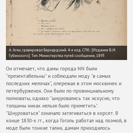
А. Агин, гравировал Бернардский. 4-е изд. СПб.: [Издание В.И.
Губинского]; Тип. Министерства путей сообщения, 1893
Он отмечает, что дамы города NN были
"презентабельны" и соблюдали моду "в самых
последних мелочах", опережая в этом москвичек и
петербурженок. Они были по-провинциальному
полноваты, однако "шнуровались так искусно, что
толщины никак нельзя было приметить".
"Шнуроваться" означало затягиваться в корсет. В
конце 1830-х гг., когда Гоголь работал над поэмой, в
моде были тонкие талии, дамам приходилось