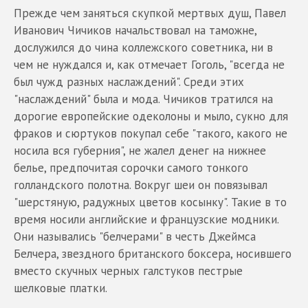
Прежде чем заняться скупкой мертвых душ, Павел
Иванович Чичиков начальствовал на таможне,
дослужился до чина коллежского советника, ни в
чем не нуждался и, как отмечает Гоголь, "всегда не
был чужд разных наслаждений". Среди этих
"наслаждений" была и мода. Чичиков тратился на
дорогие европейские одеколоны и мыло, сукно для
фраков и сюртуков покупал себе "такого, какого не
носила вся губерния", не жалел денег на нижнее
белье, предпочитая сорочки самого тонкого
голландского полотна. Вокруг шеи он повязывал
"шерстяную, радужных цветов косынку". Такие в то
время носили английские и французские модники.
Они назывались "белчерами" в честь Джеймса
Белчера, звездного британского боксера, носившего
вместо скучных черных галстуков пестрые
шелковые платки.