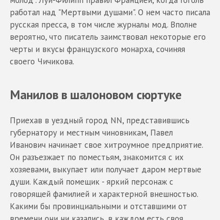
молод". Луи-Филипп правил Францией, когда Гоголь
работал над "Мертвыми душами". О нем часто писала
русская пресса, в том числе журналы мод. Вполне
вероятно, что писатель заимствовал некоторые его
черты и вкусы французского монарха, сочиняя
своего Чичикова.
Манилов в шалоновом сюртуке
Приехав в уездный город NN, представившись
губернатору и местным чиновникам, Павел
Иванович начинает свое хитроумное предприятие.
Он разъезжает по поместьям, знакомится с их
хозяевами, выкупает или получает даром мертвые
души. Каждый помещик - яркий персонаж с
говорящей фамилией и характерной внешностью.
Какими бы провинциальными и отставшими от
времени они ни казались, в каждом есть своя