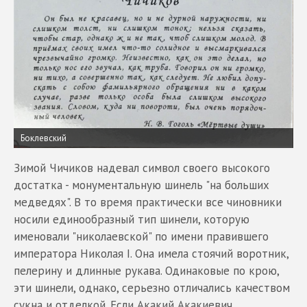
Боклевский
Зимой Чичиков надевал символ своего высокого
достатка - монументальную шинель "на больших
медведях". В то время практически все чиновники
носили единообразный тип шинели, которую
именовали "николаевской" по имени правившего
императора Николая I. Она имела стоячий воротник,
пелерину и длинные рукава. Одинаковые по крою,
эти шинели, однако, серьезно отличались качеством
сукна и отделкой. Если Акакий Акакиевич