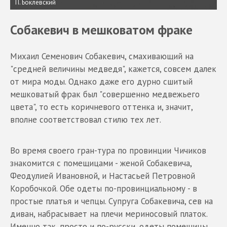
П. Боклевский
Собакевич в мешковатом фраке
Михаил Семенович Собакевич, смахивающий на
"средней величины медведя", кажется, совсем далек
от мира моды. Однако даже его дурно сшитый
мешковатый фрак был "совершенно медвежьего
цвета", то есть коричневого оттенка и, значит,
вполне соответствовал стилю тех лет.
Во время своего гран-тура по провинции Чичиков
знакомится с помещицами - женой Собакевича,
Феодулией Ивановной, и Настасьей Петровной
Коробочкой. Обе одеты по-провинциальному - в
простые платья и чепцы. Супруга Собакевича, сев на
диван, набрасывает на плечи мериносовый платок.
Именно так, просто и по-русски, одеты помещицы