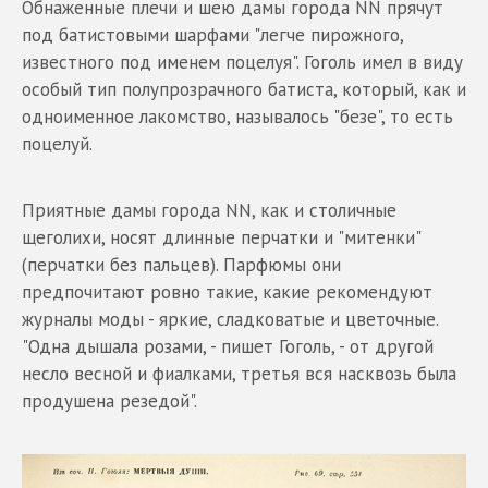
Обнаженные плечи и шею дамы города NN прячут
под батистовыми шарфами "легче пирожного,
известного под именем поцелуя". Гоголь имел в виду
особый тип полупрозрачного батиста, который, как и
одноименное лакомство, называлось "безе", то есть
поцелуй.
Приятные дамы города NN, как и столичные
щеголихи, носят длинные перчатки и "митенки"
(перчатки без пальцев). Парфюмы они
предпочитают ровно такие, какие рекомендуют
журналы моды - яркие, сладковатые и цветочные.
"Одна дышала розами, - пишет Гоголь, - от другой
несло весной и фиалками, третья вся насквозь была
продушена резедой".