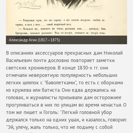
Александр Агин (1817—1875)
В описаниях аксессуаров прекрасных дам Николай
Васильевич почти дословно повторяет заметки
светских хроникеров. В конце 1830-х гг. они
отмечали невероятную популярность небольших
легких шляпок с "баволетками", то есть с оборками
из кружева или батиста. Они едва держались на
головах, и журналисты призывали дам осторожнее
прогуливаться в них по улицам во время ненастья. О
том же пишет и Гоголь: "Легкий головной убор
держался только на одних ушах, и казалось, говорил:
"Эй, улечу, жаль только, что не подыму с собой