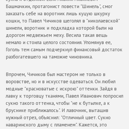
Башмачкин, протагонист повести "Шинель", смог
заказать себе на воротник лишь куцую шкурку
кошки, то Павел Чичиков щеголял в "николаевской"
шинели, воротник и подкладка которой были на
дорогом медвежьем меху. Весила такая вещь
немало и стоила целого состояния. Упомянув ее,
Гоголь тем самым подчеркнул финансовый достаток
разбогатевшего на таможне чиновника.
Впрочем, Чичиков был мастером не только в
воровстве, но и в искусстве одеваться. Он любил
модные "красноватые с искрою" оттенки. Зайдя в
лавку к торговцу тканями, Павел Иванович попросил
сукно такого оттенка, чтобы "не к бутылке, а к
бруснике приближалось". И лавочник, вытащив
нужный отрез, объяснил: "Отличный цвет. Сукно
наваринского дыму с пламенем". Кажется, это