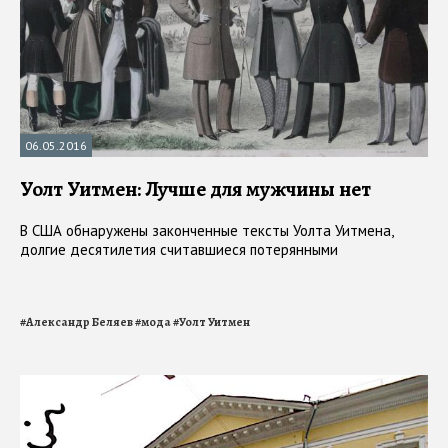
06.05.2016
Уолт Уитмен: Лучше для мужчины нет
В США обнаружены законченные тексты Уолта Уитмена,
долгие десятилетия считавшиеся потерянными
#
Александр Беляев
#
мода
#
Уолт Уитмен