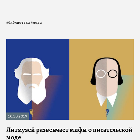
#
библиотека
#
мода
10.10.2019
Литмузей развенчает мифы о писательской
моде