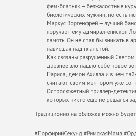
фем-блатняк — безжалостные куры
биологических мужчин, но есть ню
Маркус Зоргенфрей — лучший бан
поручает ему адмирал-епископ Лом
память. Он не стал бы вникать в 
нависшая над планетой.
Как связаны разрушенный Светом 
древнее зло нашло себе новое во
Париса, демон Ахилла и в чем та
считают своим ментором уже сот
Остросюжетный триллер-детектив 
которых никто еще не решался за
Традиционно на обложке можно будет
#ПорфирийСекунд #РимскаяМама #Орд