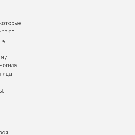
 которые
тирают
ь,
ему
могила
чницы
ы,
роя