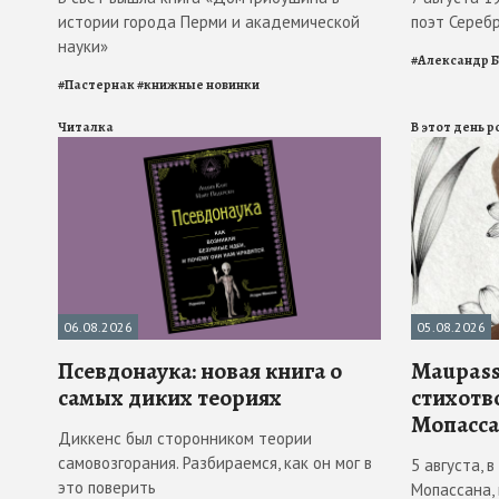
истории города Перми и академической
поэт Сереб
науки»
#
Александр 
#
Пастернак
#
книжные новинки
Читалка
В этот день 
06.08.2026
05.08.2026
Псевдонаука: новая книга о
Maupass
самых диких теориях
стихотв
Мопасса
Диккенс был сторонником теории
самовозгорания. Разбираемся, как он мог в
5 августа, 
это поверить
Мопассана,