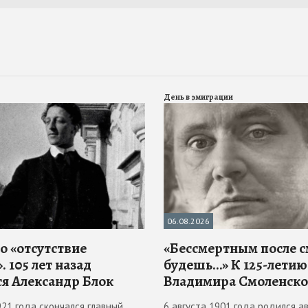
День в эмиграции
06.08.2026
о «отсутствие
«Бессмертным после 
. 105 лет назад
будешь…» К 125-летию
ся Александр Блок
Владимира Смоленско
921 года скончался главный
6 августа 1901 года родился ав