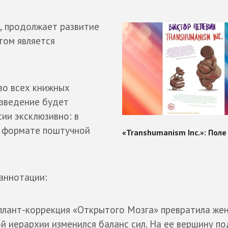
», продолжает развитие
этом является
во всех книжных
изведение будет
сии эксклюзивно: в
 в формате поштучной
аннотации:
плант-коррекция «Открытого Мозга» превратила же
й иерархии изменился баланс сил. На ее вершину по