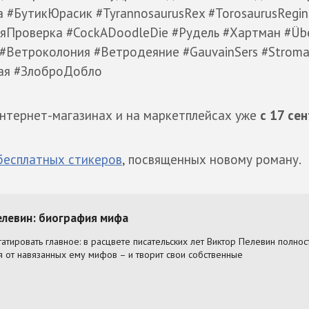
#БутикЮрасик #TyrannosaurusRex #TorosaurusRegin
яПроверка #CockADoodleDie #Рудель #Хартман #Üb
 #Ветроколония #Ветродеяние #GauvainSers #Strom
тая #ЗлоброДобло
интернет-магазинах и на маркетплейсах уже
с 17 се
бесплатных стикеров
, посвященных новому роману.