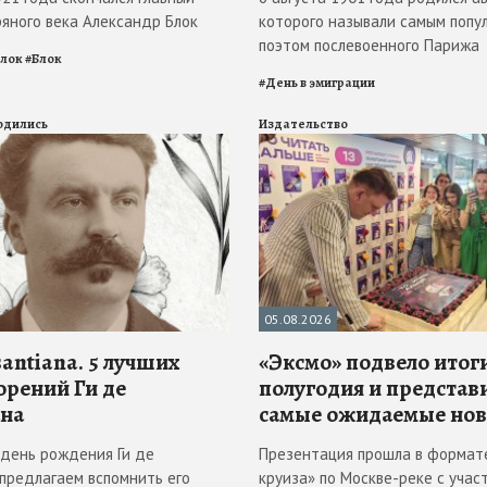
ряного века Александр Блок
которого называли самым попу
поэтом послевоенного Парижа
Блок
#
Блок
#
День в эмиграции
родились
Издательство
05.08.2026
antiana. 5 лучших
«Эксмо» подвело итоги
орений Ги де
полугодия и представ
на
самые ожидаемые но
в день рождения Ги де
Презентация прошла в формат
 предлагаем вспомнить его
круиза» по Москве-реке с учас