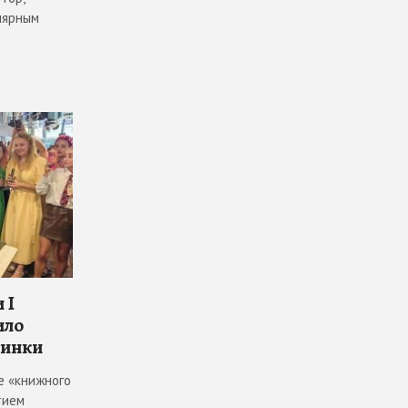
лярным
 I
ило
винки
е «книжного
тием