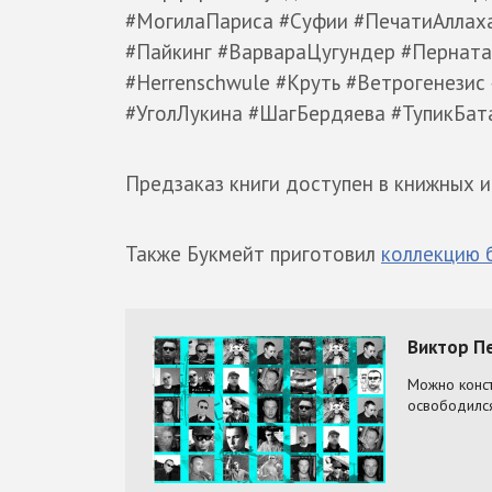
#МогилаПариса #Суфии #ПечатиАллаха 
#Пайкинг #ВарвараЦугундер #Перната
#Herrenschwule #Круть #Ветрогенезис
#УголЛукина #ШагБердяева #ТупикБа
Предзаказ книги доступен в книжных 
Также Букмейт приготовил
коллекцию 