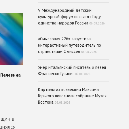
V Международный детский
культурный форум посвятят Году
единства народов России
06.08.2026
«Смысловая 226» запустила
интерактивный путеводитель по
странствиям Одиссея
06.08.2026
Умер итальянский писатель и певец
Франческо Гучини
06.08.2026
Картины из коллекции Максима
Горького пополнили собрание Музея
Востока
05.08.2026
нщин в
днялся