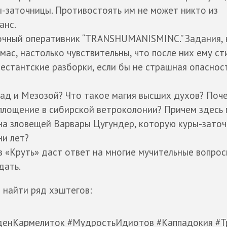
-заточницы. Противостоять им не может никто из
анс.
очный оперативник “TRANSHUMANISMINC.” Задания,
ас, настолько чувствительны, что после них ему с
арестантские разборки, если бы не страшная опасност
ад и Мезозой? Что такое магия высших духов? Поч
площение в сибирской ветроколонии? Причем здесь 
йна зловещей Варвары Цугундер, которую куры-зато
ни лет?
«Круть» даст ответ на многие мучительные вопрос
дать.
 найти ряд хэштегов:
енКармелиток #МудростьИдиотов #Каппадокия #Т