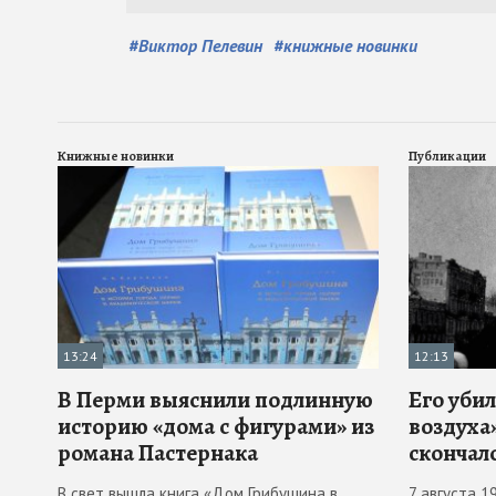
#
Виктор Пелевин
#
книжные новинки
Книжные новинки
Публикации
13:24
12:13
В Перми выяснили подлинную
Его убил
историю «дома с фигурами» из
воздуха»
романа Пастернака
скончал
В свет вышла книга «Дом Грибушина в
7 августа 1