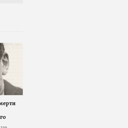
смерти
го
тор,