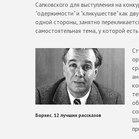
Сапковского для выступления на конку
"одержимости" и "кликушестве" как дв
одной стороны, занятно перекликается
самостоятельная тема, у которой есть
Ст
ор
ср
ан
ко
те
об
со
Ша
пр