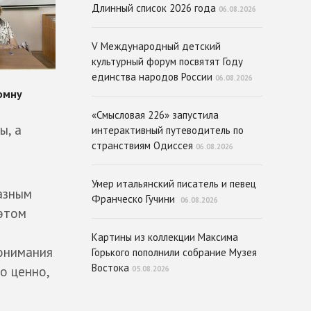
Длинный список 2026 года
06.08.2026
V Международный детский
культурный форум посвятят Году
единства народов России
06.08.2026
«Смысловая 226» запустила
ы, а
интерактивный путеводитель по
странствиям Одиссея
06.08.2026
Умер итальянский писатель и певец
азным
Франческо Гучини
06.08.2026
 этом
Картины из коллекции Максима
понимания
Горького пополнили собрание Музея
Востока
о ценно,
05.08.2026