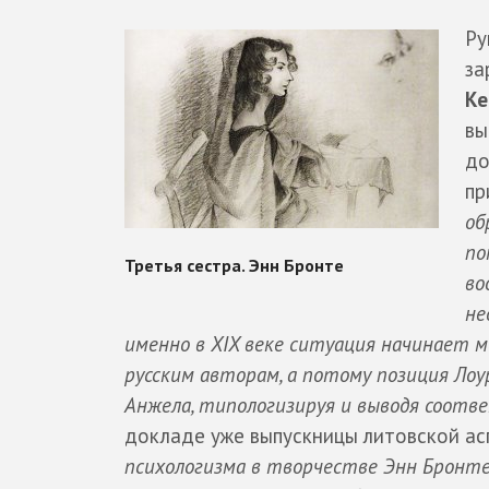
Ру
за
Ке
вы
до
пр
об
по
во
не
именно в XIX веке ситуация начинает м
русским авторам, а потому позиция Ло
Анжела, типологизируя и выводя соот
докладе уже выпускницы литовской ас
психологизма в творчестве Энн Бронт