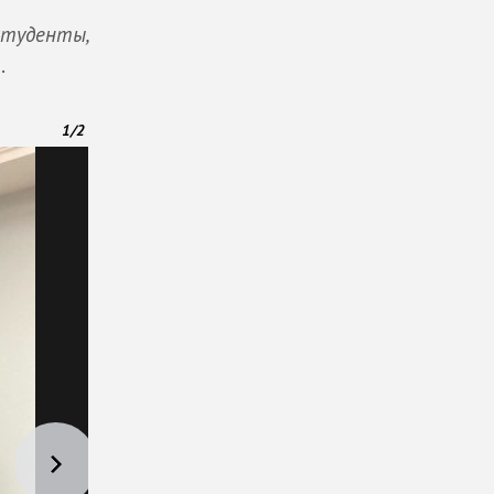
студенты,
в
.
1
/
2