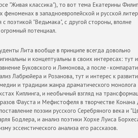
рсе "Живая классика"), то вот тема Екатерины Фили
ух феноменах в западноевропейской и русской литер
 с поэтикой "Ведьмака", с другой стороны, вполне
 огромный потенциал.
уденты Лита вообще в принципе всегда довольно
игинальны и концептуальны в своих интересах: тут и
авнение Буковского и Лимонова, а после - компарат
ализ Лабрюйера и Розанова, тут и интерес к развит
медии и традиции жанра драматического монолога 
кстах Киплинга, и необычный взгляд на трансформа
разов Фауста и Мефистофеля в творчестве Конана 
поставление поэзии русского Серебряного века и "Цв
рля Бодлера, и анализ поэтики Хорхе Луиса Борхес
изму эссеистического анализа его рассказов.