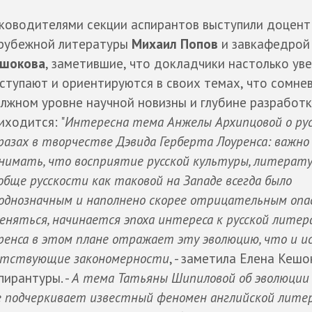
ководителями секции аспирантов выступили доцен
рубежной литературы
Михаил Попов
и завкафедро
шокова
, заметившие, что докладчики настолько ув
ступают и ориентируются в своих темах, что сомнев
лжном уровне научной новизны и глубине разработк
иходится: "
Интересна тема Анжелы Архипцовой о рус
разах в творчестве Дэвида Герберта Лоуренса: важно
нимать, что восприятие русской культуры, литерат
обще русскости как таковой на Западе всегда было
однозначным и наполнено скорее отрицательным опас
еняться, начинается эпоха интереса к русской литер
уренса в этом плане отражает эту эволюцию, что и и
ветствующие закономерности
, - заметила Елена Кешо
пирантуры. -
А тема Татьяны Шипиловой об эволюции
е подчеркивает известный феномен английской лите