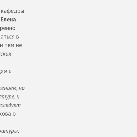
т кафедры
й
Елена
еренно
аться в
и тем не
ских
уры и
ением, но
атуре, к
сследует
кова о
ратуры: