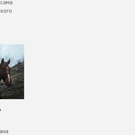
о сама
ского
пана