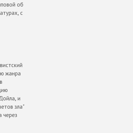
пповой об
атурах, с
ивистский
ию жанра
в
цию
Дойла, и
етов зла"
а через