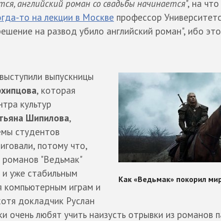
тся, английский роман со свадьбы начинается
", на чт
огда-то на лекции в Москве
профессор Университет
ешение на развод убило английский роман", ибо это
выступили выпускницы
рхипцова
, которая
тра культур
тьяна Шипилова
,
Темы студентов
иговали, потому что,
и романов "Ведьмак"
 и уже стабильным
я компьютерным играм и
хотя докладчик Руслан
ки очень любят учить наизусть отрывки из романов 