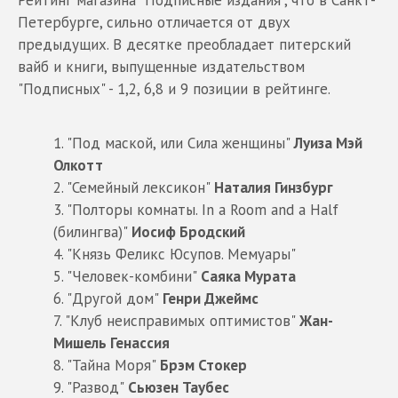
Рейтинг магазина "Подписные издания", что в Санкт-
Петербурге, сильно отличается от двух
предыдущих. В десятке преобладает питерский
вайб и книги, выпущенные издательством
"Подписных" - 1,2, 6,8 и 9 позиции в рейтинге.
1. "Под маской, или Сила женщины"
Луиза Мэй
Олкотт
2. "Семейный лексикон"
Наталия Гинзбург
3. "Полторы комнаты. In a Room and a Half
(билингва)"
Иосиф Бродский
4. "Князь Феликс Юсупов. Мемуары"
5. "Человек-комбини"
Саяка Мурата
6. "Другой дом"
Генри Джеймс
7. "Клуб неисправимых оптимистов"
Жан-
Мишель Генассия
8. "Тайна Моря"
Брэм Стокер
9. "Развод"
Сьюзен Таубес