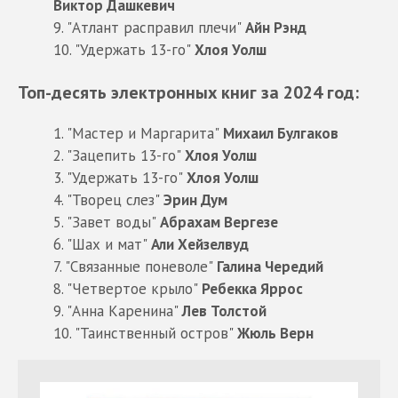
Виктор Дашкевич
9. "Атлант расправил плечи"
Айн Рэнд
10. "Удержать 13-го"
Хлоя Уолш
Топ-десять электронных книг за 2024 год:
1. "Мастер и Маргарита"
Михаил Булгаков
2. "Зацепить 13-го"
Хлоя Уолш
3. "Удержать 13-го"
Хлоя Уолш
4. "Творец слез"
Эрин Дум
5. "Завет воды"
Абрахам Вергезе
6. "Шах и мат"
Али Хейзелвуд
7. "Связанные поневоле"
Галина Чередий
8. "Четвертое крыло"
Ребекка Яррос
9. "Анна Каренина"
Лев Толстой
10. "Таинственный остров"
Жюль Верн