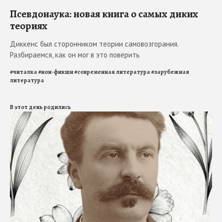
Псевдонаука: новая книга о самых диких
теориях
Диккенс был сторонником теории самовозгорания.
Разбираемся, как он мог в это поверить
#
читалка
#
нон-фикшн
#
современная литература
#
зарубежная
литература
В этот день родились