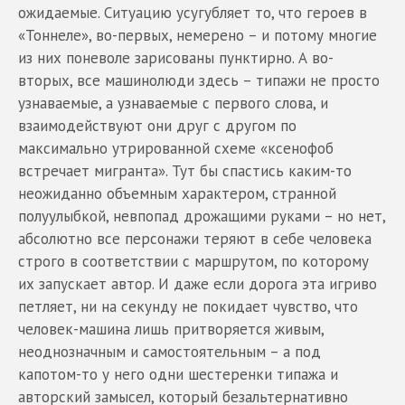
ожидаемые. Ситуацию усугубляет то, что героев в
«Тоннеле», во-первых, немерено – и потому многие
из них поневоле зарисованы пунктирно. А во-
вторых, все машинолюди здесь – типажи не просто
узнаваемые, а узнаваемые с первого слова, и
взаимодействуют они друг с другом по
максимально утрированной схеме «ксенофоб
встречает мигранта». Тут бы спастись каким-то
неожиданно объемным характером, странной
полуулыбкой, невпопад дрожащими руками – но нет,
абсолютно все персонажи теряют в себе человека
строго в соответствии с маршрутом, по которому
их запускает автор. И даже если дорога эта игриво
петляет, ни на секунду не покидает чувство, что
человек-машина лишь притворяется живым,
неоднозначным и самостоятельным – а под
капотом-то у него одни шестеренки типажа и
авторский замысел, который безальтернативно