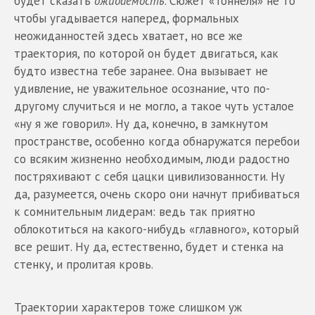
будет сказать
ожидаемость
. Сюжет «Тоннеля» не то
чтобы угадывается наперед, формальных
неожиданностей здесь хватает, но все же
траектория, по которой он будет двигаться, как
будто известна тебе заранее. Она вызывает не
удивление, не уважительное осознание, что по-
другому случиться и не могло, а такое чуть усталое
«ну я же говорил». Ну да, конечно, в замкнутом
пространстве, особенно когда обнаружатся перебои
со всяким жизненно необходимым, люди радостно
постряхивают с себя цацки цивилизованности. Ну
да, разумеется, очень скоро они начнут прибиваться
к сомнительным лидерам: ведь так приятно
облокотиться на какого-нибудь «главного», который
все решит. Ну да, естественно, будет и стенка на
стенку, и пролитая кровь.
Траектории характеров тоже слишком уж