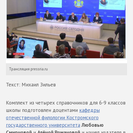
Трансляция pressria.ru
Текст: Михаил Зильев
Комплект из четырех справочников для 6-9 классов
школы подготовлен доцентами
кафедры
отечественной филологии Костромского
государственного университета
Любовью
Смирновой
и
Алёной Романовой
и нашел издателя в