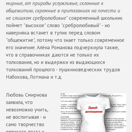
мирные, от природы услужливые, склонные к
общежитию, скромные в притязаниях на почести и
не слишком сребролюбивые
" современный школьник
поймет "высокое" слово "сребролюбивый" - но
наверняка встанет в тупик перед словом
"общежитие", потому что знает только современное
его значение. Алёна Романова подчеркнула также,
что в справочниках даются не только их
толкования, но и выдержки из выдающихся
толкований прошлого - пушкиноведческих трудов
Набокова, Лотмана и т.д.
Любовь Смирнова
заявила, что
невозможно учить,
не воспитывая - и
само творчество
великого поэта к