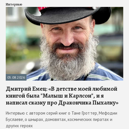
Интервью
05.08.2026
Дмитрий Емец: «В детстве моей любимой
книгой была "Малыш и Карлсон", и я
написал сказку про Дракончика Пыхалку»
Интервью с автором серий книг о Тане Гроттер, Мефодии
Буслаеве, о шнырах, домовятах, космических пиратах и
других героях