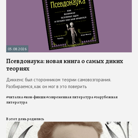
05.08.2026
Псевдонаука: новая книга о самых диких
теориях
Диккенс был сторонником теории самовозгорания.
Разбираемся, как он мог в это поверить
#
читалка
#
нон-фикшн
#
современная литература
#
зарубежная
литература
В этот день родились