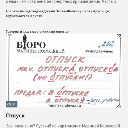
делом, чем создание бессмертных произведений. Часть 3
#
писатели-садоводы
#
Джейн Остин
#
Вальтер Скотт
#
Джордж
Оруэлл
#
Агата Кристи
Говорим и пишем по-русски правильно
08:31
Отпуск
Как правильно? Русский по карточкам с Мариной Королевой