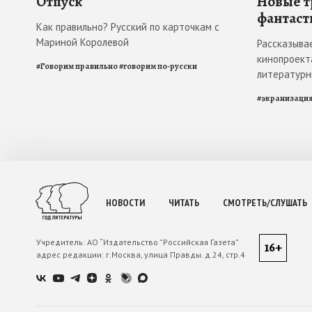
Отпуск
Новые т
фантаст
Как правильно? Русский по карточкам с
Мариной Королевой
Рассказыва
кинопроект
#
Говорим правильно
#
говорим по-русски
литературн
#
экранизаци
НОВОСТИ
ЧИТАТЬ
СМОТРЕТЬ/СЛУШАТЬ
Учредитель:
АО “Издательство ”Российская Газета”
16+
адрес редакции:
г.Москва, улица Правды. д.24, стр.4