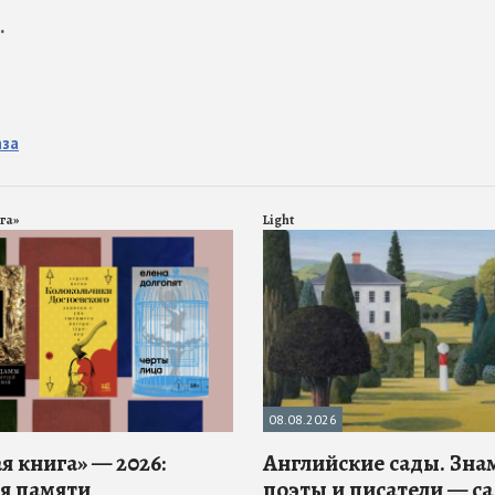
.
аза
га»
Light
08.08.2026
я книга» — 2026:
Английские сады. Зн
я памяти
поэты и писатели — с