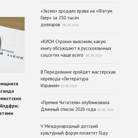
«Эксмо» продало права на «Фатум.
Гаер» за 250 тысяч
долларов
08.08.2026
«КИОН Строки» выяснили, какую
книгу обсуждают в русскоязычных
соцсетях чаще всего
08.08.2026
В Переделкине пройдет мастерская
перевода «Литература
Израиля»
07.08.2026
«Премия Читателя» опубликовала
Длинный список 2026 года
06.08.2026
V Международный детский
культурный форум посвятят Году