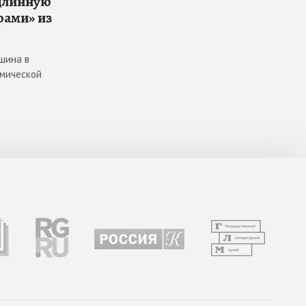
длинную
рами» из
шина в
емической