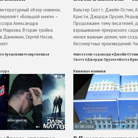
литературный обзор новинок,
Вальтер Скотт, Джейн Остин, А
 переплёт «Большой книги» –
Кристи, Джордж Оруэлл, Редья
ессора Александра
Продолжаем тему писателей, д
а Маркова. Вторая тройка
взращивание прекрасного сада
в Данилкин, Сергей Носов,
менее важным делом, чем созд
опят
бессмертных произведений. Ча
га
#
рецензии
#
современная
#
писатели-садоводы
#
Джейн Остин
Скотт
#
Джордж Оруэлл
#
Агата Кри
атура
Книжные новинки
07.08.2026