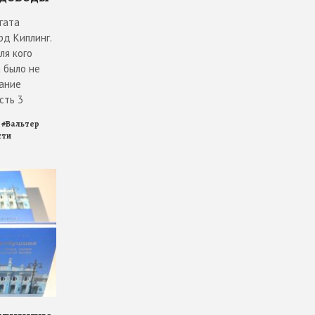
гата
рд Киплинг.
ля кого
 было не
ание
сть 3
#
Вальтер
сти