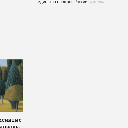
единства народов России
06.08.2026
аменитые
адоводы