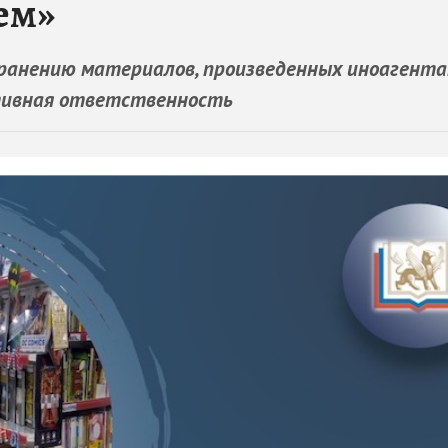
ем»
ранению материалов, произведенных иноагента
тивная ответственность