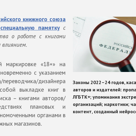
сийского книжного союза
в
специальную памятку
с
тва о работе с книгами
 влиянием.
й маркировке «18+» на
новременно с указанием
а/переводчика/дизайнера
собой выкладке книг в
иска – книгами авторов/
едствиях плановых и
лномоченными органами в
жных магазинов.