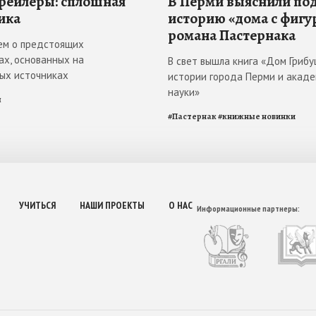
рейлеры: сплошная
В Перми выяснили по
ика
историю «дома с фигу
романа Пастернака
ем о предстоящих
ах, основанных на
В свет вышла книга «Дом Грибу
ых источниках
истории города Перми и акад
науки»
я
#
Пастернак
#
книжные новинки
УЧИТЬСЯ
НАШИ ПРОЕКТЫ
О НАС
Информационные партнеры: