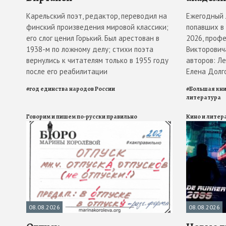
Карельский поэт, редактор, переводил на
Ежегодный 
финский произведения мировой классики;
попавших в
его слог ценил Горький. Был арестован в
2026, проф
1938-м по ложному делу; стихи поэта
Викторович
вернулись к читателям только в 1955 году
авторов: Ле
после его реабилитации
Елена Долг
#
год единства народов России
#
Большая кни
литература
Говорим и пишем по-русски правильно
Кино и литер
08.08.2026
08.08.2026