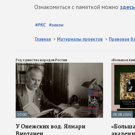
Ознакомиться с памяткой можно
здесь
#
РКС
#
закон
Главная
>
Материалы проектов
>
Правовая б
Год единства народов России
«Большая кни
10:00
08.08.2026
У Онежских вод. Ялмари
«Больша
Виртанен
академи