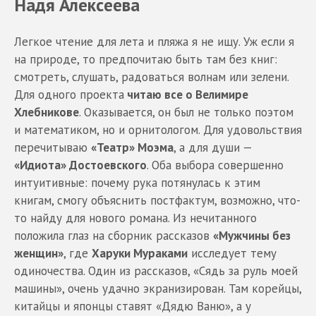
Надя Алексеева
Легкое чтение для лета и пляжа я не ищу. Уж если я
на природе, то предпочитаю быть там без книг:
смотреть, слушать, радоваться волнам или зелени.
Для одного проекта
читаю все о Велимире
Хлебникове
. Оказывается, он был не только поэтом
и математиком, но и орнитологом. Для удовольствия
перечитываю
«Театр» Моэма
, а для души —
«Идиота» Достоевского
. Оба выбора совершенно
интуитивные: почему рука потянулась к этим
книгам, смогу объяснить постфактум, возможно, что-
то найду для нового романа. Из нечитанного
положила глаз на сборник рассказов
«Мужчины без
женщин»
, где
Харуки Мураками
исследует тему
одиночества. Один из рассказов, «Сядь за руль моей
машины», очень удачно экранизирован. Там корейцы,
китайцы и японцы ставят «Дядю Ваню», а у