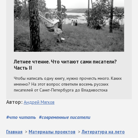
Автор
:
Андрей
Мягков
#
что читать
#
современные писатели
Главная
>
Материалы проектов
>
Литература на лето