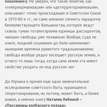
поколение»)
. Не уверен, что такие понятия, как
«гипернормализация» или «детерриториализация»,
описывают точно происходящее в Советском Союзе
в 1970-80-е гг., но само желание сломить парадигму
безмолвствующего большинства, которое ведут
сквозь туман тоталитаризма единицы диссидентов,
чающих свободы, уже похвально. Вообще, судя по
книге, поздний социализм до боли напоминает
нынешние времена развитого традиционализма:
свобода вообще редко посещает русскую землю, и
отчего-то лишь тогда, когда сама земля эта имеет
свойство уходить из-под русских ног.
До Юрчака я прочел еще одно замечательное
исследование советского быта, чурающееся
теоретизирования, но потому, может быть, и более
живое, а именно книгу
Наталии Лебиной –
«Пассажиры колбасного поезда»
.