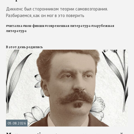
Диккенс был сторонником теории самовозгорания.
Разбираемся, как он мог в это поверить
#
читалка
#
нон-фикшн
#
современная литература
#
зарубежная
литература
В этот день родились
05.08.2026