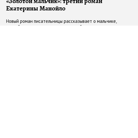
«Золотой мальчик»: третий роман
Екатерины Манойло
Новый роман писательницы рассказывает о мальчике,
способном чувствовать золото, где бы оно ни находилось —
об этом, поглаживая пушистый животик кота, рассказали на
презентации книги
#
современная литература
#
презентация
#
Манойло