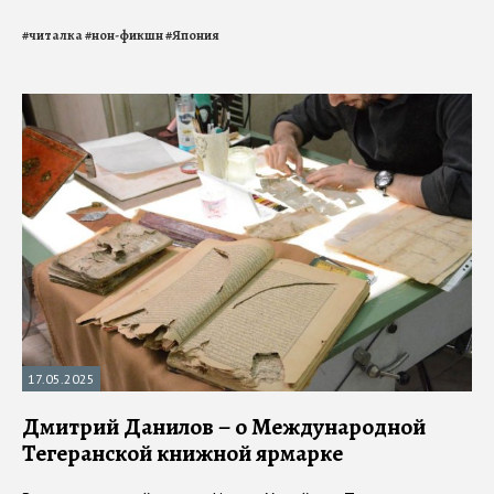
#
читалка
#
нон-фикшн
#
Япония
17.05.2025
Дмитрий Данилов – о Международной
Тегеранской книжной ярмарке