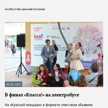
#
redfest
#
Басинский
#
Сенчин
06.06.2025
В финал «Класса!» на электробусе
На «Красной площади» в формате спектакля объявили