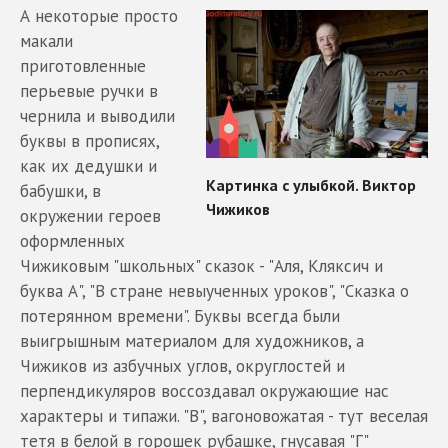
А некоторые просто
макали
приготовленные
перьевые ручки в
чернила и выводили
буквы в прописях,
как их дедушки и
бабушки, в
окружении героев
оформленных
Чижиковым "школьных" сказок - "Аля, Кляксич и
буква А", "В стране невыученных уроков", "Сказка о
потерянном времени". Буквы всегда были
выигрышным материалом для художников, а
Чижиков из азбучных углов, округлостей и
перпендикуляров воссоздавал окружающие нас
характеры и типажи. "В", вагоновожатая - тут веселая
тетя в белой в горошек рубашке, гнусавая "Г"