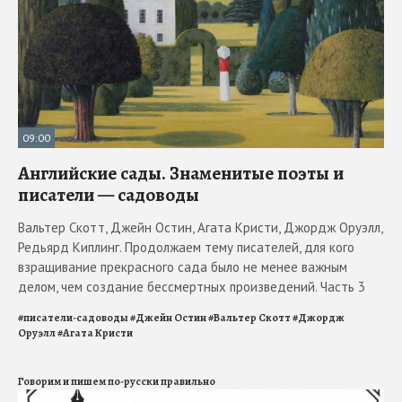
09:00
Английские сады. Знаменитые поэты и
писатели — садоводы
Вальтер Скотт, Джейн Остин, Агата Кристи, Джордж Оруэлл,
Редьярд Киплинг. Продолжаем тему писателей, для кого
взращивание прекрасного сада было не менее важным
делом, чем создание бессмертных произведений. Часть 3
#
писатели-садоводы
#
Джейн Остин
#
Вальтер Скотт
#
Джордж
Оруэлл
#
Агата Кристи
Говорим и пишем по-русски правильно