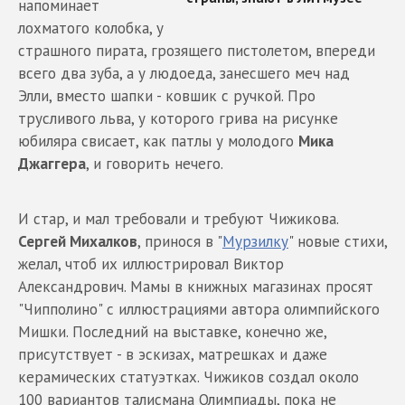
напоминает
лохматого колобка, у
страшного пирата, грозящего пистолетом, впереди
всего два зуба, а у людоеда, занесшего меч над
Элли, вместо шапки - ковшик с ручкой. Про
трусливого льва, у которого грива на рисунке
юбиляра свисает, как патлы у молодого
Мика
Джаггера
, и говорить нечего.
И стар, и мал требовали и требуют Чижикова.
Сергей Михалков
, принося в "
Мурзилку
" новые стихи,
желал, чтоб их иллюстрировал Виктор
Александрович. Мамы в книжных магазинах просят
"Чипполино" с иллюстрациями автора олимпийского
Мишки. Последний на выставке, конечно же,
присутствует - в эскизах, матрешках и даже
керамических статуэтках. Чижиков создал около
100 вариантов талисмана Олимпиады, пока не