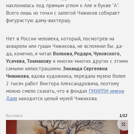
наклонилась под прямым углом к Але и букве "А".
Всего лишь из точки с запятой Чижиков собирает
фигуристую даму-вахтершу.
Нет в России человека, который, посмотрев на
акварели или гуаши Чижикова, не вспомнил бы: да-
да, конечно, я читал
Волкова, Родари, Чуковского,
Усачева, Токмакову
и многих-многих других с этими
самыми иллюстрациями.
Зинаида Сергеевна
Чижикова
, вдова художника, передала музею более
2 тысяч работ Виктора Александровича, поэтому
можно смело сказать, что в фондах
ГМИРЛИ имени
Даля
находится целый музей Чижикова.
Выставка
1
/
12