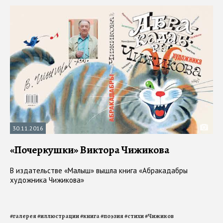
30.11.2016
«Почеркушки» Виктора Чижикова
В издательстве «Малыш» вышла книга «Абракадабры
художника Чижикова»
#
галерея
#
иллюстрации
#
книга
#
поэзия
#
стихи
#
Чижиков