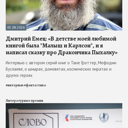
05.08.2026
Дмитрий Емец: «В детстве моей любимой
книгой была "Малыш и Карлсон", и я
написал сказку про Дракончика Пыхалку»
Интервью с автором серий книг о Тане Гроттер, Мефодии
Буслаеве, о шнырах, домовятах, космических пиратах и
других героях
#
интервью
#
фантастика
Литературные премии