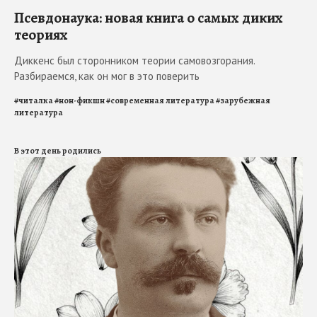
Псевдонаука: новая книга о самых диких
теориях
Диккенс был сторонником теории самовозгорания.
Разбираемся, как он мог в это поверить
#
читалка
#
нон-фикшн
#
современная литература
#
зарубежная
литература
В этот день родились