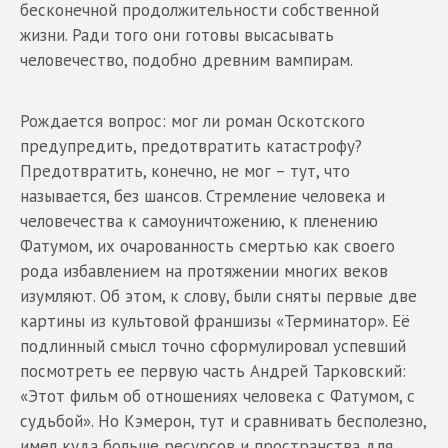
бесконечной продолжительности собственной
жизни. Ради того они готовы высасывать
человечество, подобно древним вампирам.
Рождается вопрос: мог ли роман Оскотского
предупредить, предотвратить катастрофу?
Предотвратить, конечно, не мог – тут, что
называется, без шансов. Стремление человека и
человечества к самоуничтожению, к пленению
Фатумом, их очарованность смертью как своего
рода избавлением на протяжении многих веков
изумляют. Об этом, к слову, были сняты первые две
картины из культовой франшизы «Терминатор». Её
подлинный смысл точно сформулировал успевший
посмотреть ее первую часть Андрей Тарковский:
«Этот фильм об отношениях человека с Фатумом, с
судьбой». Но Кэмерон, тут и сравнивать бесполезно,
имел куда больше ресурсов и пространства для