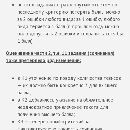
во всех заданиях с развернутым ответом по
последнему критерию потерять баллы можно
за 2 ошибки любого вида; за 1 ошибку любого
вида теряется 1 балл (в прошлом году можно
было допустить 2 ошибки и сохранить хотя бы
1 балл).
Оценивание части 2, т.е. 11 задания (сочинения),
тоже претерпело ряд изменений:
в К1 уточнение по поводу количества тезисов
— их должно быть конкретно 3 для высшего
балла;
в К2 добавилось указание на обязательное
неоднократное привлечение текста для
получения высшего балла;
К3 — теперь новый критерий за
фактологическую точность сочинения;