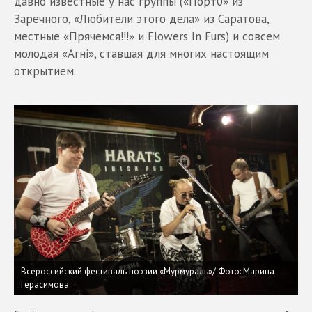
давно известные у нас группы («Порт0» из
Заречного, «Любители этого дела» из Саратова,
местные «Прячемся!!!» и Flowers In Furs) и совсем
молодая «Агнi», ставшая для многих настоящим
открытием.
Всероссийский фестиваль поэзии «Мурмураль»/ Фото: Марина
Герасимова