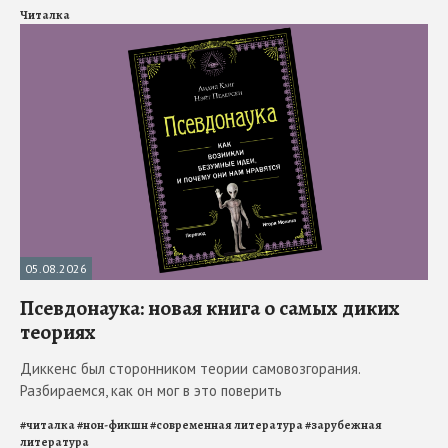
Читалка
05.08.2026
Псевдонаука: новая книга о самых диких
теориях
Диккенс был сторонником теории самовозгорания.
Разбираемся, как он мог в это поверить
#
читалка
#
нон-фикшн
#
современная литература
#
зарубежная
литература