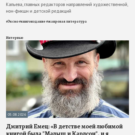
Капьева, главных редакторов направлений художественной,
нон-фикшн и детской редакций
#
Эксмо
#
книгоиздание
#
жанровая литература
Интервью
05.08.2026
Дмитрий Емец: «В детстве моей любимой
книгой была "Малыш и Карлсон", и я