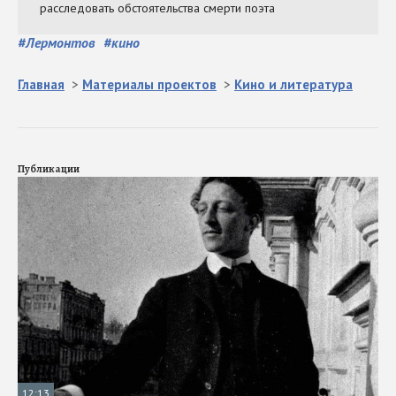
#
Лермонтов
#
кино
Главная
>
Материалы проектов
>
Кино и литература
Публикации
12:13