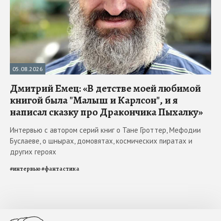
05.08.2026
Дмитрий Емец: «В детстве моей любимой
книгой была "Малыш и Карлсон", и я
написал сказку про Дракончика Пыхалку»
Интервью с автором серий книг о Тане Гроттер, Мефодии
Буслаеве, о шнырах, домовятах, космических пиратах и
других героях
#
интервью
#
фантастика