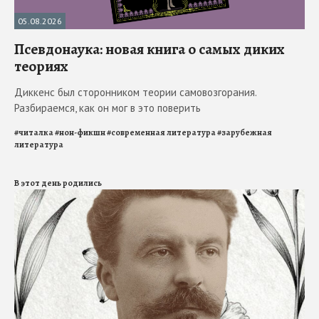
05.08.2026
Псевдонаука: новая книга о самых диких
теориях
Диккенс был сторонником теории самовозгорания.
Разбираемся, как он мог в это поверить
#
читалка
#
нон-фикшн
#
современная литература
#
зарубежная
литература
В этот день родились