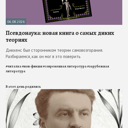
06.08.2026
Псевдонаука: новая книга о самых диких
теориях
Диккенс был сторонником теории самовозгорания.
Разбираемся, как он мог в это поверить
#
читалка
#
нон-фикшн
#
современная литература
#
зарубежная
литература
В этот день родились