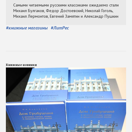
#
книжные магазины
#
ЛитРес
Книжные новинки