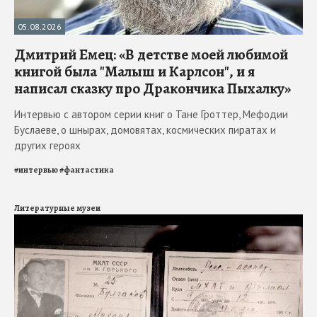
05.08.2026
Дмитрий Емец: «В детстве моей любимой
книгой была "Малыш и Карлсон", и я
написал сказку про Дракончика Пыхалку»
Интервью с автором серии книг о Тане Гроттер, Мефодии
Буслаеве, о шнырах, домовятах, космических пиратах и
других героях
#
интервью
#
фантастика
Литературные музеи