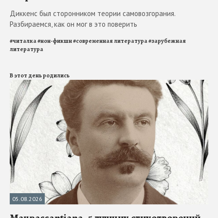
Диккенс был сторонником теории самовозгорания.
Разбираемся, как он мог в это поверить
#
читалка
#
нон-фикшн
#
современная литература
#
зарубежная
литература
В этот день родились
05.08.2026