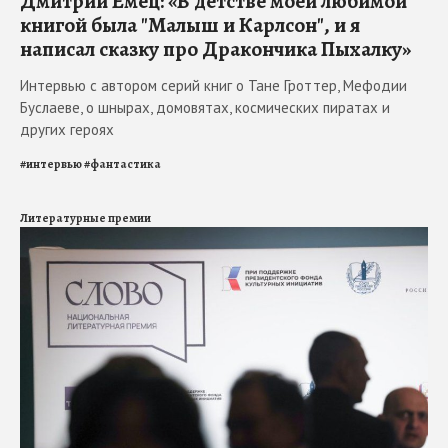
Дмитрий Емец: «В детстве моей любимой
книгой была "Малыш и Карлсон", и я
написал сказку про Дракончика Пыхалку»
Интервью с автором серий книг о Тане Гроттер, Мефодии
Буслаеве, о шнырах, домовятах, космических пиратах и
других героях
#
интервью
#
фантастика
Литературные премии