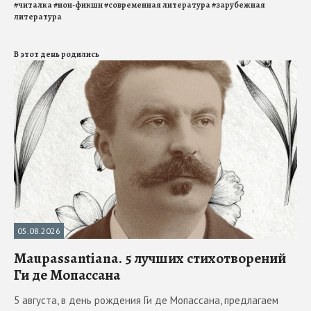
#
читалка
#
нон-фикшн
#
современная литература
#
зарубежная
литература
В этот день родились
05.08.2026
Maupassantiana. 5 лучших стихотворений
Ги де Мопассана
5 августа, в день рождения Ги де Мопассана, предлагаем