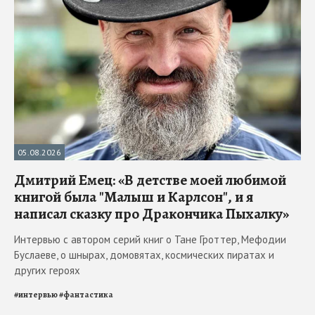
05.08.2026
Дмитрий Емец: «В детстве моей любимой
книгой была "Малыш и Карлсон", и я
написал сказку про Дракончика Пыхалку»
Интервью с автором серий книг о Тане Гроттер, Мефодии
Буслаеве, о шнырах, домовятах, космических пиратах и
других героях
#
интервью
#
фантастика