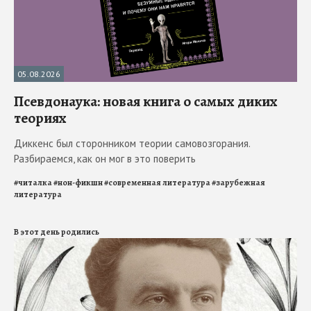
05.08.2026
Псевдонаука: новая книга о самых диких
теориях
Диккенс был сторонником теории самовозгорания.
Разбираемся, как он мог в это поверить
#
читалка
#
нон-фикшн
#
современная литература
#
зарубежная
литература
В этот день родились