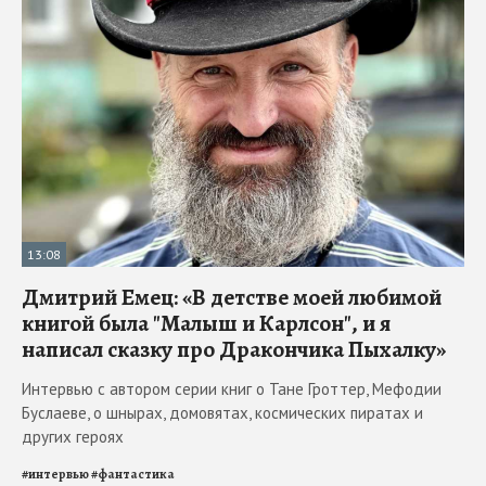
13:08
Дмитрий Емец: «В детстве моей любимой
книгой была "Малыш и Карлсон", и я
написал сказку про Дракончика Пыхалку»
Интервью с автором серии книг о Тане Гроттер, Мефодии
Буслаеве, о шнырах, домовятах, космических пиратах и
других героях
#
интервью
#
фантастика