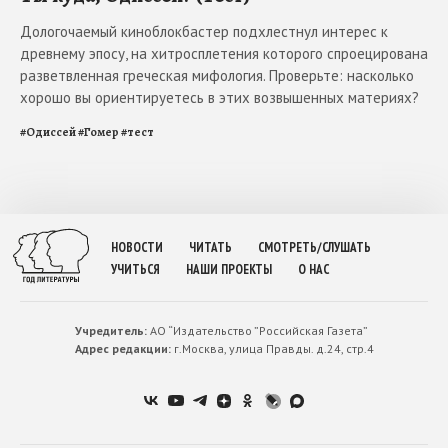
Дологочаемый киноблокбастер подхлестнул интерес к
древнему эпосу, на хитросплетения которого спроецирована
разветвленная греческая мифология. Проверьте: насколько
хорошо вы ориентируетесь в этих возвышенных материях?
#
Одиссей
#
Гомер
#
тест
НОВОСТИ
ЧИТАТЬ
СМОТРЕТЬ/СЛУШАТЬ
УЧИТЬСЯ
НАШИ ПРОЕКТЫ
О НАС
Учредитель:
АО “Издательство ”Российская Газета”
Адрес редакции:
г.Москва, улица Правды. д.24, стр.4