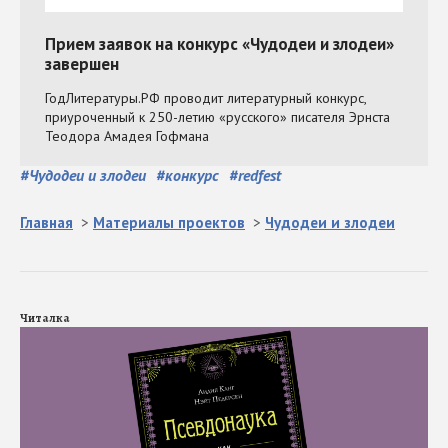
#
Чудодеи и злодеи
#
конкурс
#
redfest
Главная
>
Материалы проектов
>
Чудодеи и злодеи
Читалка