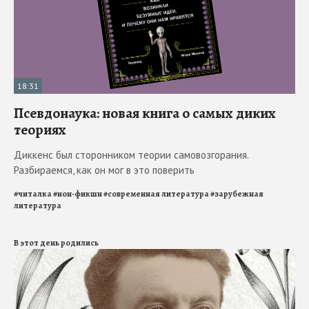
18:31
Псевдонаука: новая книга о самых диких
теориях
Диккенс был сторонником теории самовозгорания.
Разбираемся, как он мог в это поверить
#
читалка
#
нон-фикшн
#
современная литература
#
зарубежная
литература
В этот день родились