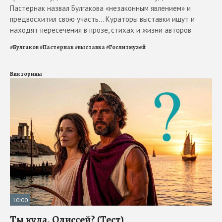
Пастернак назвал Булгакова «незаконным явлением» и
предвосхитил свою участь... Кураторы выставки ищут и
находят пересечения в прозе, стихах и жизни авторов
#
Булгаков
#
Пастернак
#
выставка
#
Гослитмузей
Викторины
10:00
Ты куда, Одиссей? (Тест)