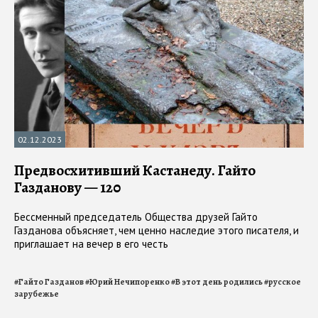
02.12.2023
Предвосхитивший Кастанеду. Гайто
Газданову — 120
Бессменный председатель Общества друзей Гайто
Газданова объясняет, чем ценно наследие этого писателя, и
приглашает на вечер в его честь
#
Гайто Газданов
#
Юрий Нечипоренко
#
В этот день родились
#
русское
зарубежье