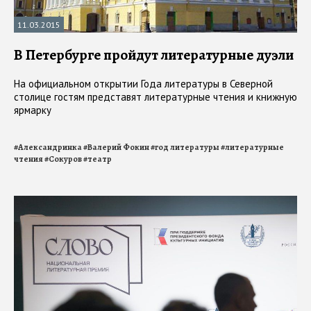
11.03.2015
В Петербурге пройдут литературные дуэли
На официальном открытии Года литературы в Северной
столице гостям представят литературные чтения и книжную
ярмарку
#
Александринка
#
Валерий Фокин
#
год литературы
#
литературные
чтения
#
Сокуров
#
театр