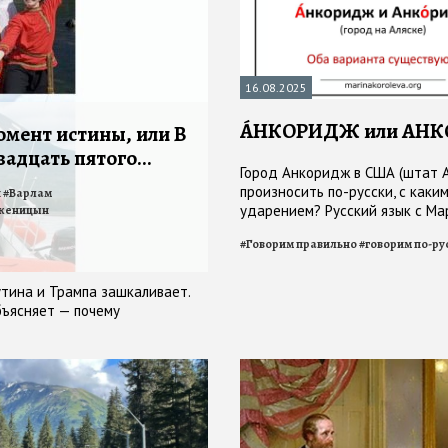
16.08.2025
А́НКОРИДЖ или АН
омент истины, или В
двадцать пятого…
Город Анкоридж в США (штат А
произносить по-русски, с каки
н
#
Варлам
ударением? Русский язык с Ма
женицын
Королевой
#
Говорим правильно
#
говорим по-ру
утина и Трампа зашкаливает.
бъясняет — почему