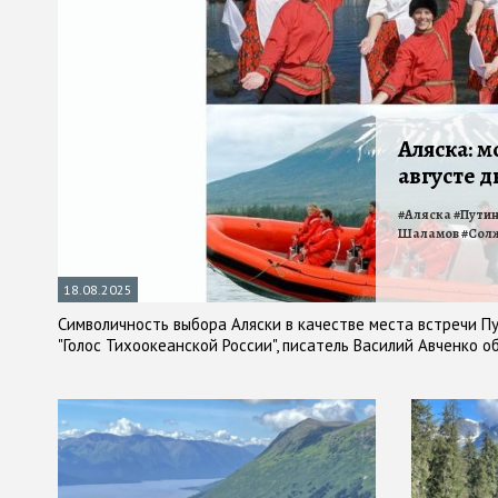
Аляска: м
августе 
#
Аляска
#
Пути
Шаламов
#
Сол
18.08.2025
Символичность выбора Аляски в качестве места встречи П
"Голос Тихоокеанской России", писатель Василий Авченко о