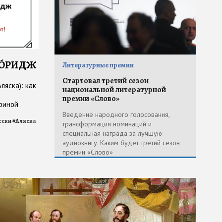
КО́РИДЖ
Литературные премии
Стартовал третий сезон
ляска): как
национальной литературной
м
премии «Слово»
риной
Введение народного голосования,
сски
#
Аляска
трансформация номинаций и
специальная награда за лучшую
аудиокнигу. Каким будет третий сезон
премии «Слово»