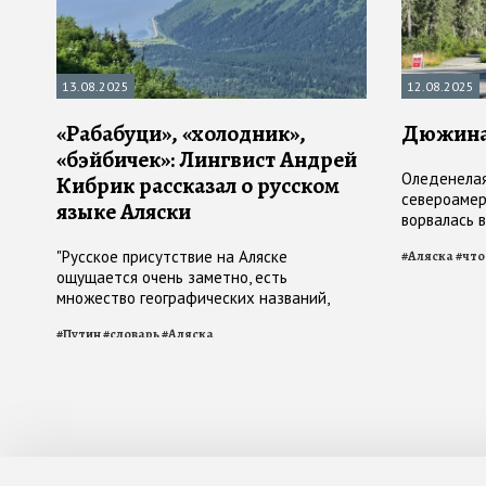
13.08.2025
12.08.2025
«Рабабуци», «холодник»,
Дюжина 
«бэйбичек»: Лингвист Андрей
Оледенелая
Кибрик рассказал о русском
североамер
языке Аляски
ворвалась 
как место 
"Русское присутствие на Аляске
#
Аляска
#
что
Путина и Т
ощущается очень заметно, есть
свое место
множество географических названий,
услышав которые, можно понять, что они
#
Путин
#
словарь
#
Аляска
русские по происхождению"