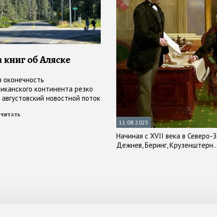
книг об Аляске
 оконечность
иканского континента резко
в августовский новостной поток
будущей встречи президентов
 читать
рампа - но еще раньше заняла
11.08.2025
 в литературе
Начиная с XVII века в Северо
Дежнев, Беринг, Крузенштерн..
завоевывался восточный фрон