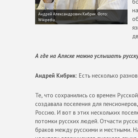
бо
на
Андрей Александрович Кибрик.
Фото:
об
Wikipedia
яз
дв
А где на Аляске можно услышать русск
Андрей Кибрик
: Есть несколько разно
Те, что сохранились со времен Русско
создавала поселения для пенсионеров,
Россию. И вот в этих нескольких посе
потомки русских людей. Отчасти русск
браков между русскими и местными. На