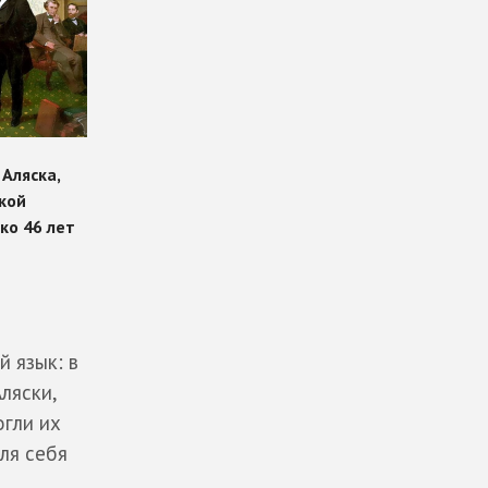
 язык: в
ляски,
огли их
ля себя