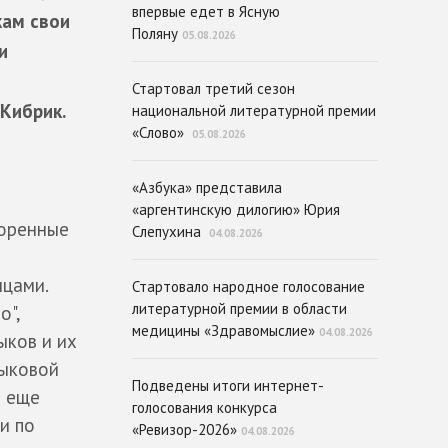
впервые едет в Ясную
кам свои
Поляну
05.08.2026
и
Стартовал третий сезон
Кибрик.
национальной литературной премии
«Слово»
05.08.2026
«Азбука» представила
«аргентинскую дилогию» Юрия
коренные
Слепухина
04.08.2026
нцами.
Стартовало народное голосование
литературной премии в области
о",
медицины «Здравомыслие»
04.08.2026
ыков и их
зыковой
Подведены итоги интернет-
и еще
голосования конкурса
и по
«Ревизор-2026»
04.08.2026