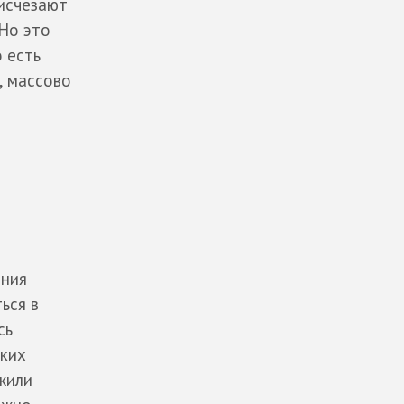
 исчезают
 Но это
 есть
, массово
ания
ься в
сь
ских
жили