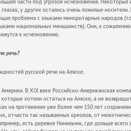
льшей части под угрозой исчезновения. Некоторые
 глазах, у других остались очень пожилые носители.
щая проблема с языками миноритарных народов (то
ыками национальных меньшинств). Они, к сожалению
ижутся к исчезновению.
ую речь?
видностей русской речи на Аляске.
й Америки. В XIX веке Российско-Американская комп
 которые хотели остаться на Аляске, а не возвращат
лках на протяжении уже более чем 150 лет сохраняли
их, отчасти так называемых креолов, от межэтниче
пример, есть деревня Нинильчик, где дольше всего 