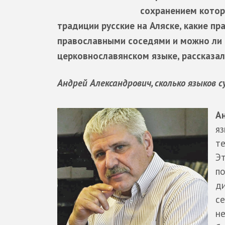
сохранением котор
традиции русские на Аляске, какие п
православными соседями и можно ли
церковнославянском языке, рассказал
Андрей Александрович, сколько языков 
А
яз
те
Эт
по
ди
се
не