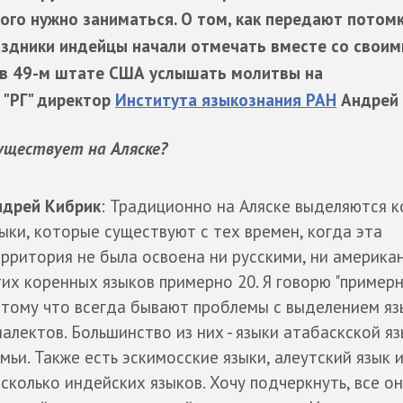
ого нужно заниматься. О том, как передают потом
раздники индейцы начали отмечать вместе со своим
 в 49-м штате США услышать молитвы на
 "РГ" директор
Института языкознания РАН
Андрей 
существует на Аляске?
ндрей Кибрик
: Традиционно на Аляске выделяются 
ыки, которые существуют с тех времен, когда эта
рритория не была освоена ни русскими, ни америка
их коренных языков примерно 20. Я говорю "примерн
тому что всегда бывают проблемы с выделением яз
алектов. Большинство из них - языки атабаскской я
мьи. Также есть эскимосские языки, алеутский язык 
сколько индейских языков. Хочу подчеркнуть, все он