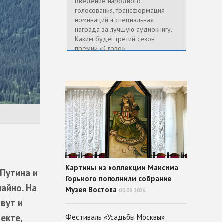
Введение народного
голосования, трансформация
номинаций и специальная
награда за лучшую аудиокнигу.
Каким будет третий сезон
премии «Слово»
Картины из коллекции Максима
Путина и
Горького пополнили собрание
айно. На
Музея Востока
05.08.2026
вут и
екте,
Фестиваль «Усадьбы Москвы»