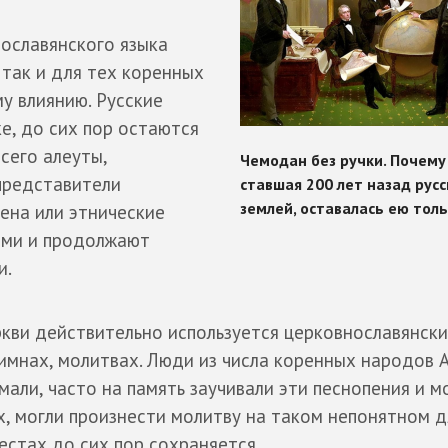
нославянского языка
 так и для тех коренных
у влиянию. Русские
ке, до сих пор остаются
сего алеуты,
представители
ена или этнические
ыми и продолжают
и.
ркви действительно используется церковнославянский
имнах, молитвах. Люди из числа коренных народов А
али, часто на память заучивали эти песнопения и м
, могли произнести молитву на таком непонятном д
естах до сих пор сохраняется.