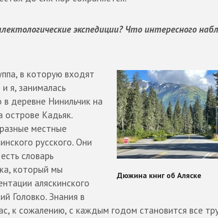
иалектологические экспедиции? Что интересного наб
уппа, в которую входят
и я, занималась
 в деревне Нинильчик на
а острове Кадьяк.
 разные местные
инского русского. Они
 есть словарь
ка, который мы
ентации аляскинского
ий Головко. Знания в
час, к сожалению, с каждым годом становится все тр