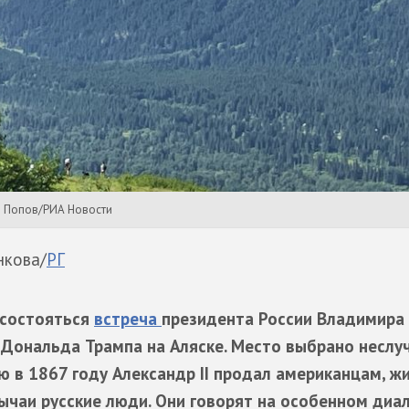
ей Попов/РИА Новости
нкова/
РГ
 состояться
встреча
президента России Владимира 
 Дональда Трампа на Аляске. Место выбрано неслуч
ю в 1867 году Александр II продал американцам, жи
ычаи русские люди. Они говорят на особенном диал