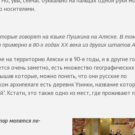
 Но, увы, сейчас буквально на пальцах одной руки м
о носителями.
которые говорят на языке Пушкина на Аляске. В то
примерно в 80-х годах XX века из других штатов 
 на территорию Аляски и в 90-е годы, и в другие г
тся очень заметно, есть множество географических
лышав которые, можно понять, что они русские по
ом архипелаге есть деревня Узинки, название кото
й". Кстати, это также одно из мест, где проживают 
пор молятся по-