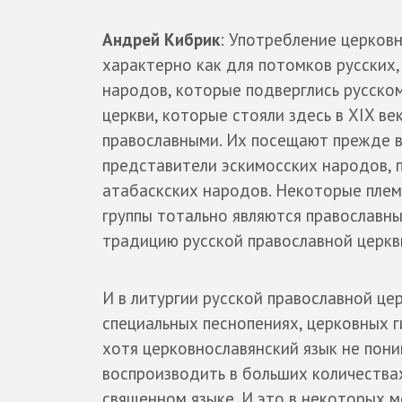
Андрей Кибрик
: Употребление церков
характерно как для потомков русских,
народов, которые подверглись русском
церкви, которые стояли здесь в XIX ве
православными. Их посещают прежде в
представители эскимосских народов, 
атабаскских народов. Некоторые плем
группы тотально являются православн
традицию русской православной церкв
И в литургии русской православной це
специальных песнопениях, церковных г
хотя церковнославянский язык не поним
воспроизводить в больших количествах
священном языке. И это в некоторых м