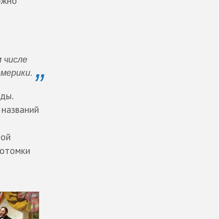
ожно
м числе
Америки.
оды.
 названий
рой
потомки