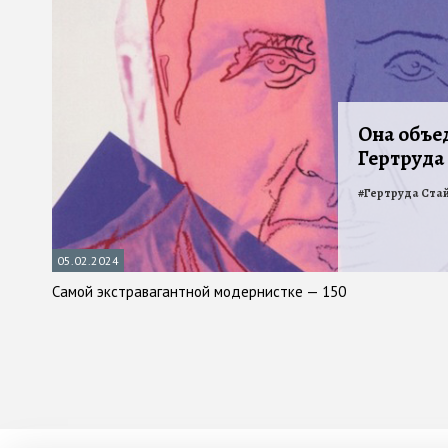
Она объе
Гертруда
#
Гертруда Ста
05.02.2024
Самой экстравагантной модернистке — 150