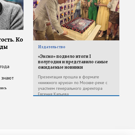
ость. Ко
уды
Издательство
«Эксмо» подвело итоги I
полугодия и представило самые
 года
ожидаемые новинки
Презентация прошла в формате
н знают
«книжного круиза» по Москве-реке с
ное
участием генерального директора
лись
все. Так
Евгения Капьева