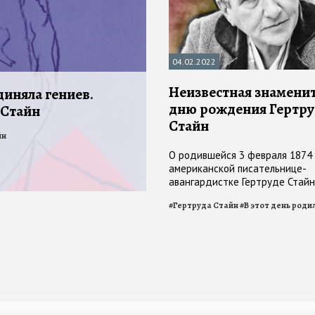
04.02.2022
Неизвестная знаменит
диняла гениев.
дню рождения Гертр
 Стайн
Стайн
йн
О родившейся 3 февраля 1874
американской писательнице-
авангардистке Гертруде Стай
мало: автор термина "потерян
#
Гертруда Стайн
#
В этот день роди
поколение", феминистка – да и 
кем же она была?