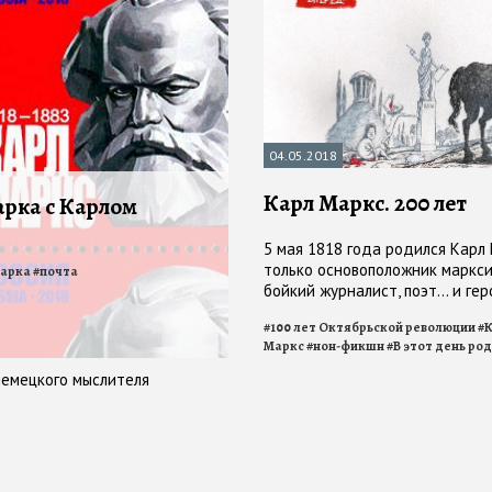
04.05.2018
Карл Маркс. 200 лет
рка с Карлом
5 мая 1818 года родился Карл
только основоположник маркси
арка
#
почта
бойкий журналист, поэт… и гер
#
100 лет Октябрьской революции
#
Маркс
#
нон-фикшн
#
В этот день ро
немецкого мыслителя