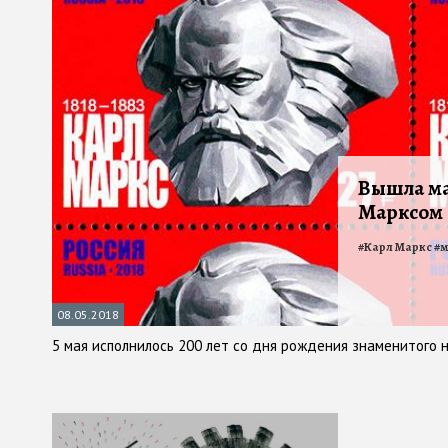
Вышла ма
Марксом
#
Карл Маркс
#
м
08.05.2018
5 мая исполнилось 200 лет со дня рождения знаменитого 