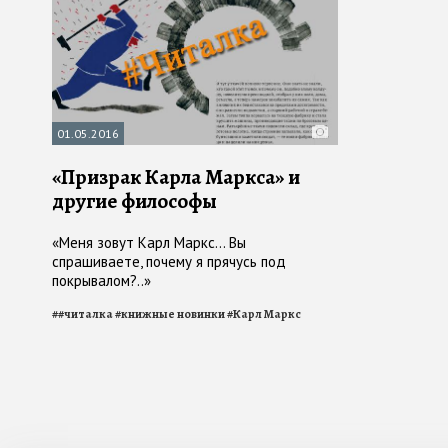
01.05.2016
«Призрак Карла Маркса» и
другие философы
«Меня зовут Карл Маркс… Вы
спрашиваете, почему я прячусь под
покрывалом?..»
#
#читалка
#
книжные новинки
#
Карл Маркс