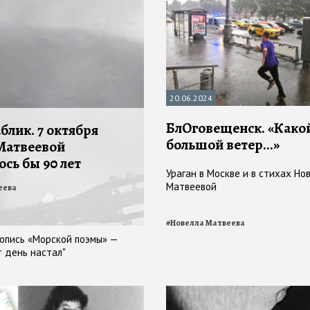
20.06.2024
БлОговещенск. «Како
блик. 7 октября
большой ветер...»
Матвеевой
сь бы 90 лет
Ураган в Москве и в стихах Но
Матвеевой
еева
#
Новелла Матвеева
копись «Морской поэмы» —
т день настал"