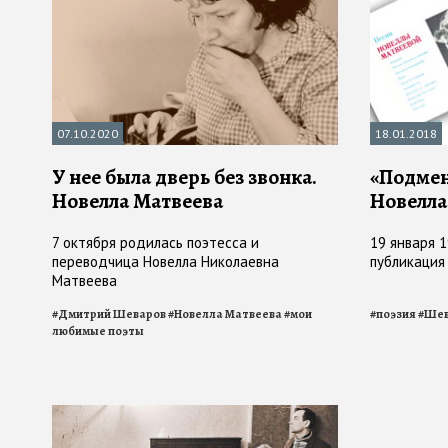
07.10.2020
18.01.2018
У нее была дверь без звонка.
«Подмен
Новелла Матвеева
Новелла
7 октября родилась поэтесса и
19 января 1
переводчица Новелла Николаевна
публикация
Матвеева
#
Дмитрий Шеваров
#
Новелла Матвеева
#
мои
#
поэзия
#
Шев
любимые поэты