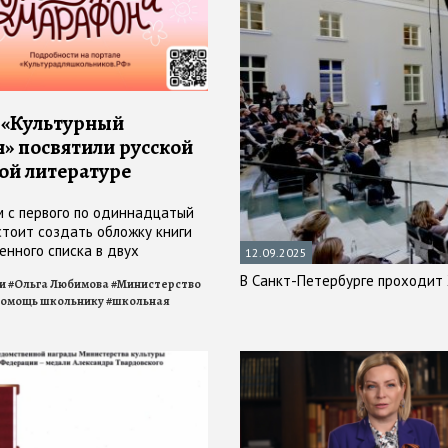
 «Культурный
» посвятили русской
ой литературе
 с первого по одиннадцатый
стоит создать обложку книги
енного списка в двух
12.09.2025
 - «Классное чтение» или
В Санкт-Петербурге проходит
и
#
Ольга Любимова
#
Министерство
ое чтение»
помощь школьнику
#
школьная