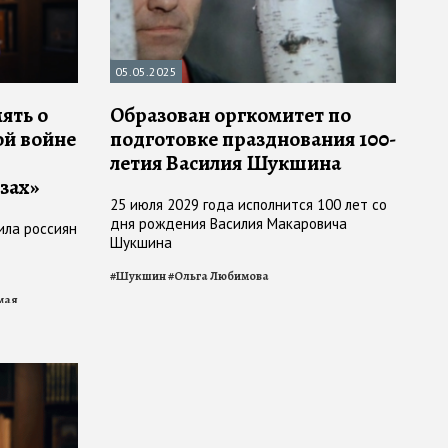
05.05.2025
ять о
Образован оргкомитет по
ой войне
подготовке празднования 100-
летия Василия Шукшина
зах»
25 июля 2029 года исполнится 100 лет со
дня рождения Василия Макаровича
ила россиян
Шукшина
#
Шукшин
#
Ольга Любимова
мая