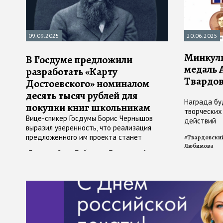
09.09.2025
20.06.2025
Минкуль
В Госдуме предложили
медаль 
разработать «Карту
Твардов
Достоевского» номиналом
десять тысяч рублей для
Награда бу
покупки книг школьникам
творческих
Вице-спикер Госдумы Борис Чернышов
действий
выразил уверенность, что реализация
предложенного им проекта станет
#
Твардовски
значимым шагом в поддержке чтения
Любимова
#
Госдума
#
Ольга Любимова
#
Достоевский
среди молодежи, отечественных
издателей и книготорговцев, а также
будет способствовать укреплению
культурного суверенитета России