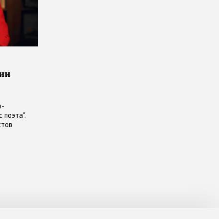
ции
о-
 поэта".
стов
Читаем