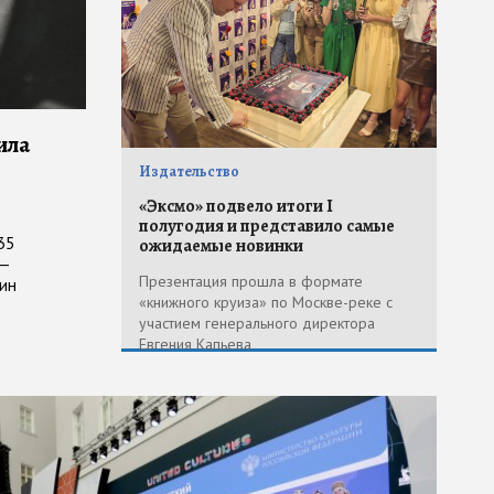
ила
Издательство
«Эксмо» подвело итоги I
полугодия и представило самые
35
ожидаемые новинки
 —
Презентация прошла в формате
ин
«книжного круиза» по Москве-реке с
участием генерального директора
Евгения Капьева