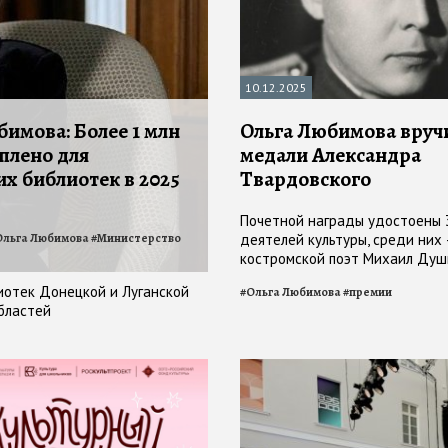
10.12.2025
имова: Более 1 млн
Ольга Любимова вруч
плено для
медали Александра
х библиотек в 2025
Твардовского
Почетной награды удостоены 
Ольга Любимова
#
Министерство
деятелей культуры, среди них
костромской поэт Михаил Душ
иотек Донецкой и Луганской
#
Ольга Любимова
#
премии
бластей