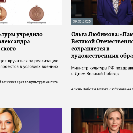
09.05.2025
туры учредило
Ольга Любимова: «Пам
Александра
Великой Отечественн
ского
сохраняется в
художественных обра
дет вручаться за реализацию
 проектов в условиях военных
Министр культуры РФ поздрав
с Днем Великой Победы
й
#
Министерство культуры
#
Ольга
#
День Победы
#
Ольга Любимова
#
9 