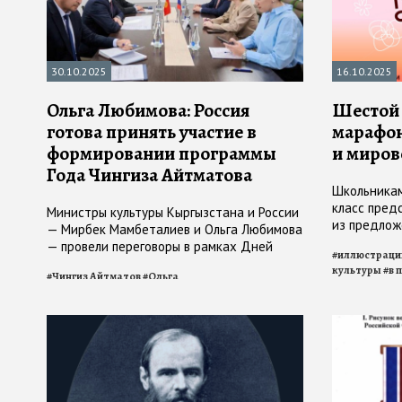
30.10.2025
16.10.2025
Ольга Любимова: Россия
Шестой
готова принять участие в
марафон
формировании программы
и миров
Года Чингиза Айтматова
Школьникам
класс пред
Министры культуры Кыргызстана и России
из предлож
— Мирбек Мамбеталиев и Ольга Любимова
номинациях
— провели переговоры в рамках Дней
#
иллюстраци
«Внеклассн
культуры РФ в Кыргызстане
культуры
#
в 
#
Чингиз Айтматов
#
Ольга
программа
Любимова
#
Министерство культуры