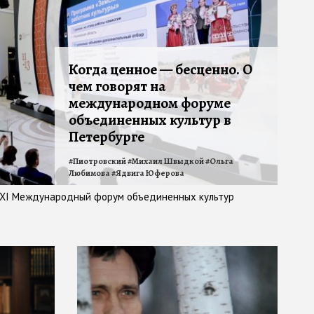
Когда ценное — бесценно. О
чем говорят на
международном форуме
объединенных культур в
Петербурге
#
Пиотровский
#
Михаил Швыдкой
#
Ольга
Любимова
#
Ядвига Юферова
 XI Международный форум объединенных культур