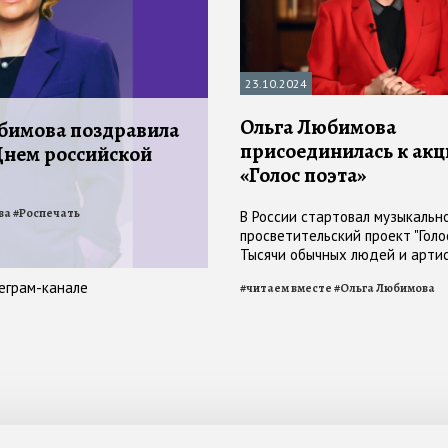
23.10.2024
Ольга Любимова
бимова поздравила
присоединилась к ак
 Днем российской
«Голос поэта»
ва
#
Роспечать
В России стартовал музыкальн
просветительский проект "Голос
Тысячи обычных людей и арти
присоединились к флешмобу "
еграм-канале
#
читаем вместе
#
Ольга Любимова
вместе русских поэтов"