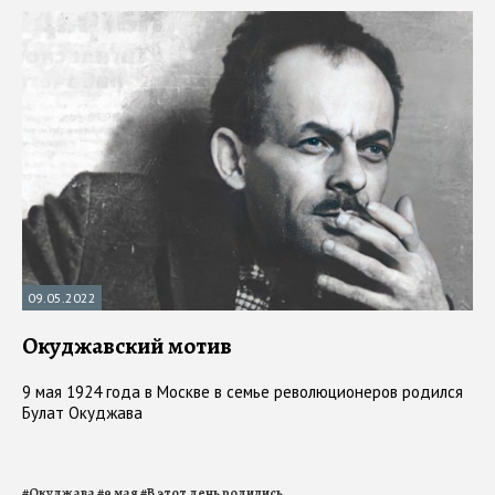
09.05.2022
Окуджавский мотив
9 мая 1924 года в Москве в семье революционеров родился
Булат Окуджава
#
Окуджава
#
9 мая
#
В этот день родились