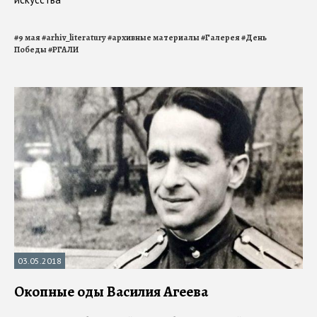
#
9 мая
#
arhiv_literatury
#
архивные материалы
#
Галерея
#
День
Победы
#
РГАЛИ
03.05.2018
Окопные оды Василия Агеева