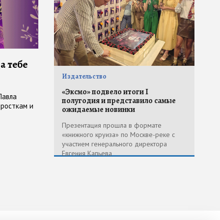
а тебе
Издательство
«Эксмо» подвело итоги I
Павла
полугодия и представило самые
дросткам и
ожидаемые новинки
Презентация прошла в формате
«книжного круиза» по Москве-реке с
участием генерального директора
Евгения Капьева