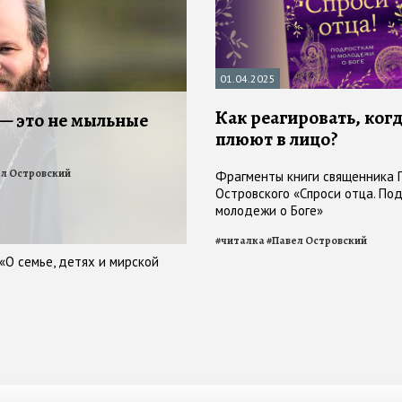
01.04.2025
Как реагировать, когд
— это не мыльные
плюют в лицо?
л Островский
Фрагменты книги священника 
Островского «Спроси отца. По
молодежи о Боге»
#
читалка
#
Павел Островский
«О семье, детях и мирской