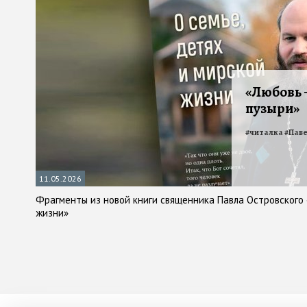
«Любовь 
пузыри»
#
читалка
#
Паве
11.05.2026
Фрагменты из новой книги священника Павла Островского 
жизни»