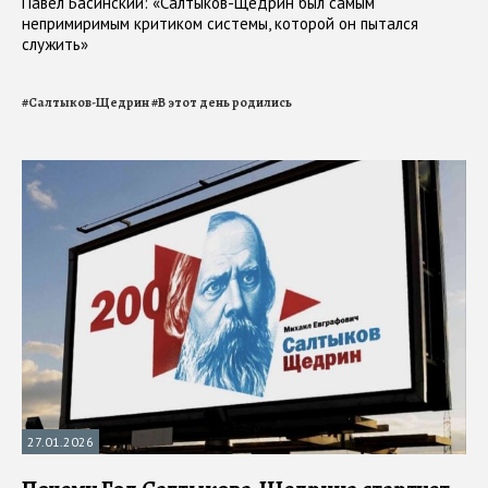
Павел Басинский: «Салтыков-Щедрин был самым
непримиримым критиком системы, которой он пытался
служить»
#
Салтыков-Щедрин
#
В этот день родились
27.01.2026