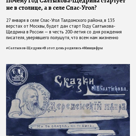
Почему Год Салтыкова-Щедрина стартует
не в столице, а в селе Спас-Угол?
27 января в селе Спас-Угол Талдомского района, в 135
верстах от Москвы, будет дан старт Году Салтыкова-
Щедрина в России — в честь 200-летия со дня рождения
писателя, уверявшего полушутя, что всем нам жизненно
необходимо "состояние постоянного изумления"
#
Салтыков-Щедрин
#
В этот день родились
#
Минцифры