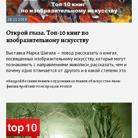
26.11.2019
Открой глаза. Топ-10 книг по
изобразительному искусству
Выставка Марка Шагала — повод рассказать о книгах,
посвященных изобразительному искусству, которые могут
познакомить с направлениями живописи, рассказать, чем и
почему одно отличается от другого и в какой степени это
может зависеть от биографии мастера
#
Андрей Васянин
#
книги о художниках
#
книги об искусстве
#
нон-
фикшн
#
рейтинг
#
топ продаж
#
топ10