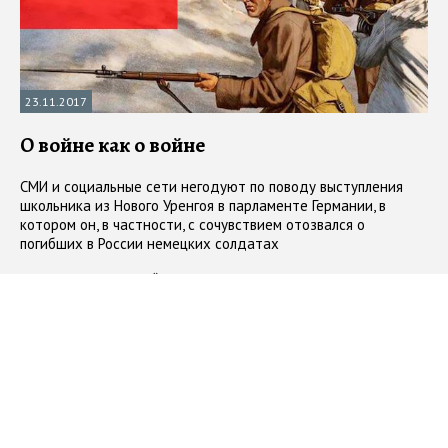
23.11.2017
О войне как о войне
СМИ и социальные сети негодуют по поводу выступления
школьника из Нового Уренгоя в парламенте Германии, в
котором он, в частности, с сочувствием отозвался о
погибших в России немецких солдатах
#
книжные новинки
#
рейтинг
#
современная литература
#
топ10
#
что
читают