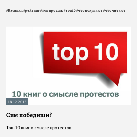
#
Васянин
#
рейтинг
#
топ продаж
#
топ10
#
что покупают
#
что читают
18.12.2018
Сим победиши?
Топ-10 книг о смысле протестов