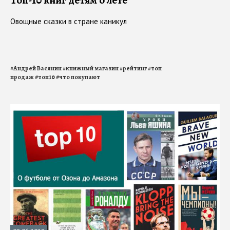
Топ-10 книг детям о лете
Овощные сказки в стране каникул
#
Андрей Васянин
#
книжный магазин
#
рейтинг
#
топ
продаж
#
топ10
#
что покупают