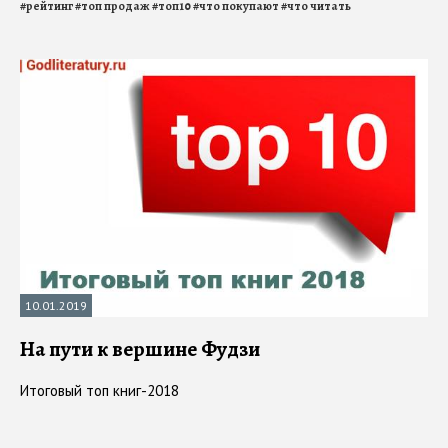
#
рейтинг
#
топ продаж
#
топ10
#
что покупают
#
что читать
10.01.2019
На пути к вершине Фудзи
Итоговый топ книг-2018