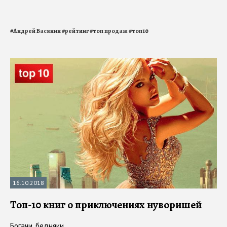
#
Андрей Васянин
#
рейтинг
#
топ продаж
#
топ10
16.10.2018
Топ-10 книг о приключениях нуворишей
Богачи, бедняки