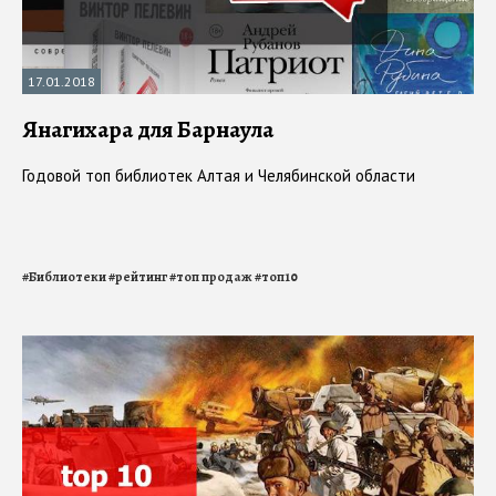
17.01.2018
Янагихара для Барнаула
Годовой топ библиотек Алтая и Челябинской области
#
Библиотеки
#
рейтинг
#
топ продаж
#
топ10