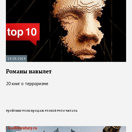
19.03.2019
Романы навылет
20 книг о терроризме
#
рейтинг
#
топ продаж
#
топ10
#
что читать