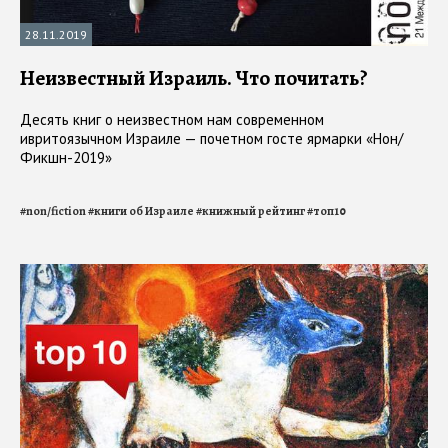
28.11.2019
Неизвестный Израиль. Что почитать?
Десять книг о неизвестном нам современном
ивритоязычном Израиле — почетном гоcте ярмарки «Нон/
Фикшн-2019»
#
non/fiction
#
книги об Израиле
#
книжный рейтинг
#
топ10