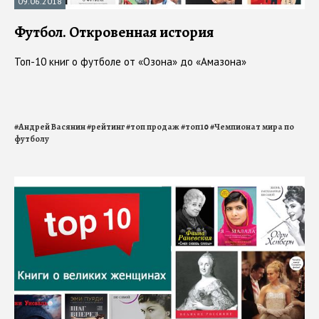
09.06.2018
Футбол. Откровенная история
Топ-10 книг о футболе от «Озона» до «Амазона»
#
Андрей Васянин
#
рейтинг
#
топ продаж
#
топ10
#
Чемпионат мира по
футболу