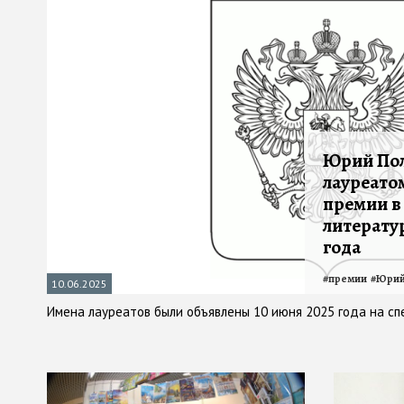
Юрий Пол
лауреато
премии в
литератур
года
#
премии
#
Юрий
10.06.2025
Имена лауреатов были объявлены 10 июня 2025 года на с