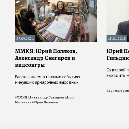
27.09.2021
15.01.2018
ММКЯ: Юрий Поляков,
Юрий По
Александр Снегирев и
Гильдию
видеоигры
Со второй 
выходить ж
Рассказываем о главных событиях
минувших ярмарочных выходных
#
драматурги
#
ММКЯ
#
Александр Снегирев
#
Анна
Матвеева
#
Юрий Поляков