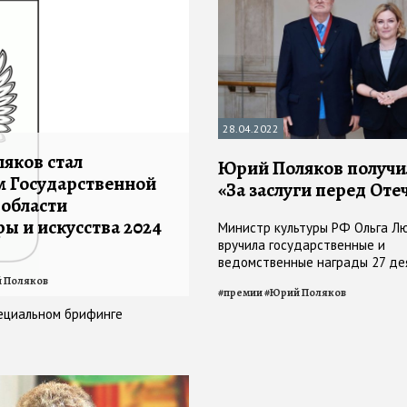
28.04.2022
яков стал
Юрий Поляков получи
м Государственной
«За заслуги перед Оте
 области
ы и искусства 2024
Министр культуры РФ Ольга Л
вручила государственные и
ведомственные награды 27 де
культуры
 Поляков
#
премии
#
Юрий Поляков
пециальном брифинге