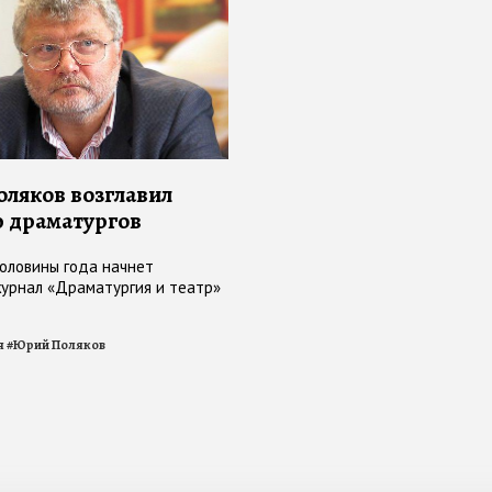
ляков возглавил
 драматургов
половины года начнет
урнал «Драматургия и театр»
я
#
Юрий Поляков