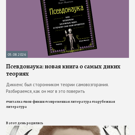
05.08.2026
Псевдонаука: новая книга о самых диких
теориях
Диккенс был сторонником теории самовозгорания.
Разбираемся, как он мог в это поверить
#
читалка
#
нон-фикшн
#
современная литература
#
зарубежная
литература
В этот день родились