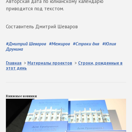
Авторская дата по юлианскому календарю
приводится под текстом.
Составитель Дмитрий Шеваров
#
Дмитрий Шеваров
#
Межиров
#
Строки дня
#
Юлия
Друнина
Главная
>
Материалы проектов
>
Строки, рожденные в
этот день
Книжные новинки