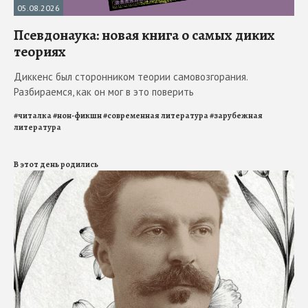
05.08.2026
Псевдонаука: новая книга о самых диких
теориях
Диккенс был сторонником теории самовозгорания.
Разбираемся, как он мог в это поверить
#
читалка
#
нон-фикшн
#
современная литература
#
зарубежная
литература
В этот день родились