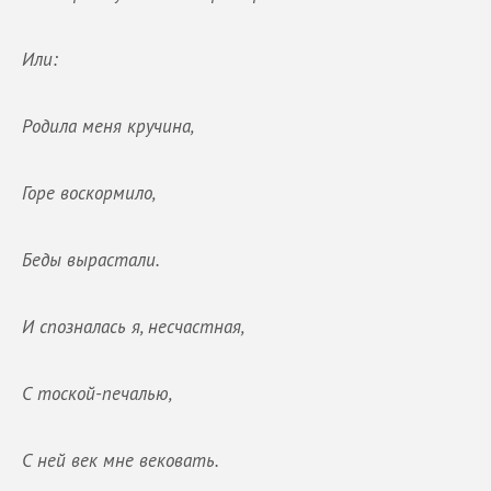
Или:
Родила меня кручина,
Горе воскормило,
Беды вырастали.
И спозналась я, несчастная,
С тоской-печалью,
С ней век мне вековать.