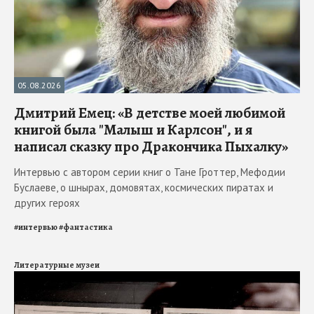
05.08.2026
Дмитрий Емец: «В детстве моей любимой
книгой была "Малыш и Карлсон", и я
написал сказку про Дракончика Пыхалку»
Интервью с автором серии книг о Тане Гроттер, Мефодии
Буслаеве, о шнырах, домовятах, космических пиратах и
других героях
#
интервью
#
фантастика
Литературные музеи