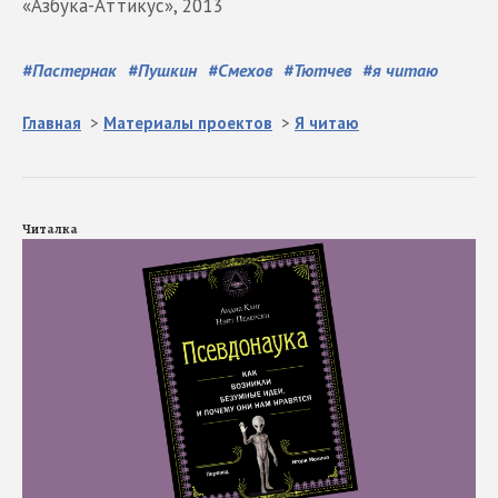
«Азбука-Аттикус», 2013
#
Пастернак
#
Пушкин
#
Смехов
#
Тютчев
#
я читаю
Главная
>
Материалы проектов
>
Я читаю
Читалка