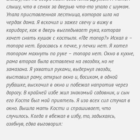
слышу, что в сенях за дверью что-то упало с шумом.
Упала приставленная лестница, которая шла на
чердак дома. Я вскочил и зажег свечу и вижу в
коридоре, как в дверь выглядывает рука, которая
хочет снять кушак с костыля. «Где топор?» Искал я –
топора нет. Бросаюсь к печке, у печки нет. Я хотел
топором махнуть по руке – топора нет. Окно в кухне,
рама вторая была вставлена на гвоздях, но не
замазана. Я ухватил руками, выдернул гвозди,
выставил раму, открыл окно и, босиком, в одной
рубашке, выскочил в окно и побежал напротив через
дорогу. В крайней избе жил знакомый садовник, и сын
его Костя был мой приятель. Я изо всех сил стучал в
окно. Вышла мать Кости и спрашивает, что
случилось. Когда я вбежал в избу, то, задыхаясь,
озябнув, едва выговорил: