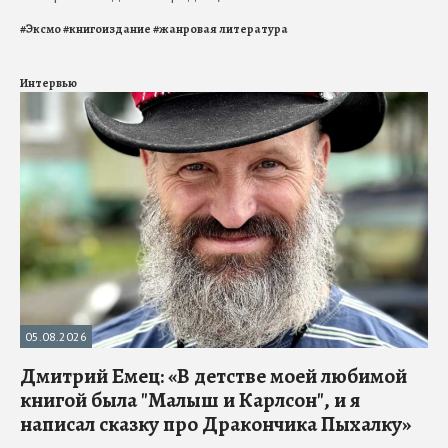
#
Эксмо
#
книгоиздание
#
жанровая литература
Интервью
05.08.2026
Дмитрий Емец: «В детстве моей любимой
книгой была "Малыш и Карлсон", и я
написал сказку про Дракончика Пыхалку»