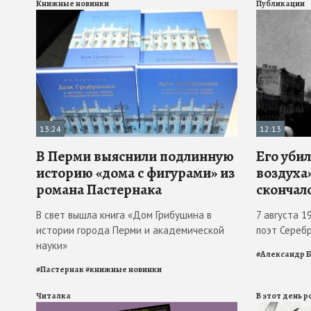
Книжные новинки
Публикации
13:24
12:13
В Перми выяснили подлинную
Его убил
историю «дома с фигурами» из
воздуха»
романа Пастернака
скончал
В свет вышла книга «Дом Грибушина в
7 августа 1
истории города Перми и академической
поэт Сереб
науки»
#
Александр 
#
Пастернак
#
книжные новинки
Читалка
В этот день 