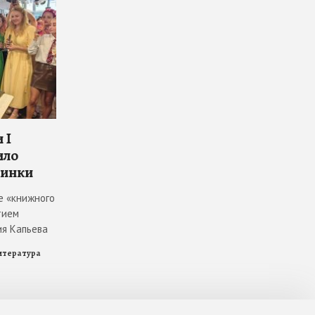
 I
ило
винки
е «книжного
тием
ия Капьева
итература