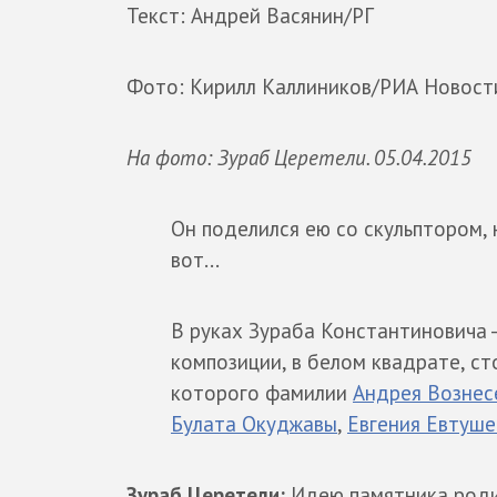
Текст: Андрей Васянин/РГ
Фото: Кирилл Каллиников/РИА Новости,
На фото: Зураб Церетели. 05.04.2015
Он поделился ею со скульптором,
вот...
В руках Зураба Константиновича 
композиции, в белом квадрате, ст
которого фамилии
Андрея Вознес
Булата Окуджавы
,
Евгения Евтуш
Зураб Церетели:
Идею памятника родил