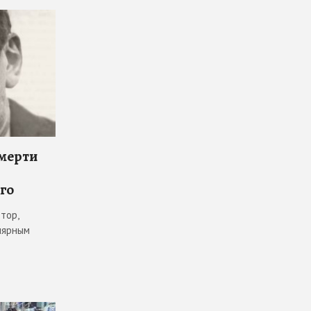
смерти
го
тор,
лярным