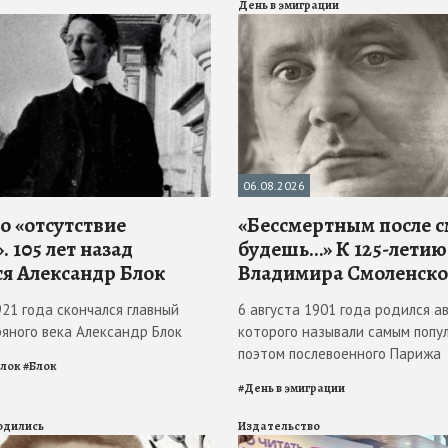
День в эмиграции
06.08.2026
о «отсутствие
«Бессмертным после 
. 105 лет назад
будешь…» К 125-летию
ся Александр Блок
Владимира Смоленско
921 года скончался главный
6 августа 1901 года родился ав
ряного века Александр Блок
которого называли самым попу
поэтом послевоенного Парижа
Блок
#
Блок
#
День в эмиграции
родились
Издательство