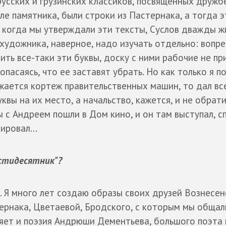
усских и грузинских классиков, посвященных дружбе
еле памятника, были строки из Пастернака, а тогда э
и когда мы утверждали эти тексты, Суслов дважды 
 художника, наверное, надо изучать отдельно: вопр
лить все-таки эти буквы, доску с ними рабочие не пр
пасаясь, что ее заставят убрать. Но как только я п
жается кортеж правительственных машин, то дал вс
уквы на их место, а начальство, кажется, и не обрат
ы с Андреем пошли в Дом кино, и он там выступал, 
ировал...
естидесятник"?
. Я много лет создаю образы своих друзей Вознесен
ернака, Цветаевой, Бродского, с которым мы общали
ляет и поэзия Андрюши Дементьева, большого поэта 