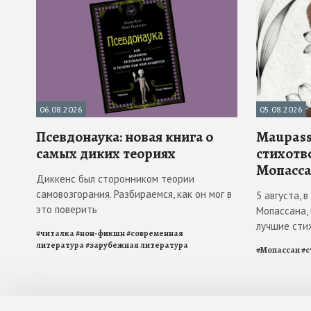
06.08.2026
05.08.2026
Псевдонаука: новая книга о
Maupass
самых диких теориях
стихотв
Мопасса
Диккенс был сторонником теории
самовозгорания. Разбираемся, как он мог в
5 августа, 
это поверить
Мопассана,
лучшие сти
#
читалка
#
нон-фикшн
#
современная
литература
#
зарубежная литература
#
Мопассан
#
с