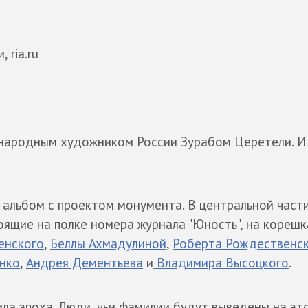
 ria.ru
 народным художником России Зурабом Церетели. И
- альбом с проектом монумента. В центральной част
оящие на полке номера журнала "Юность", на корешк
енского
,
Беллы Ахмадулиной
,
Роберта Рождественс
енко
,
Андрея Дементьева
и
Владимира Высоцкого
.
а эпоха. Люди, чьи фамилии будут выведены на эт