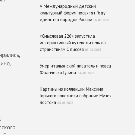
V Международный детский
культурный форум посвятят Году
единства народов России
06.08.2026
«Смысловая 226» запустила
интерактивный путеводитель по
странствиям Одиссея
06.08.2026
ирались,
кино,
Умер итальянский писатель и певец
Франческо Гучини
06.08.2026
Картины из коллекции Максима
Горького пополнили собрание Музея
Востока
05.08.2026
с
сского