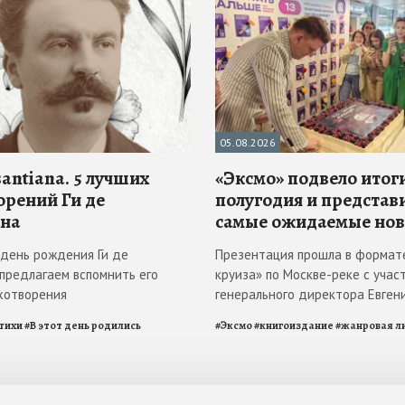
05.08.2026
antiana. 5 лучших
«Эксмо» подвело итоги
орений Ги де
полугодия и представ
на
самые ожидаемые но
в день рождения Ги де
Презентация прошла в формат
 предлагаем вспомнить его
круиза» по Москве-реке с учас
хотворения
генерального директора Евген
тихи
#
В этот день родились
#
Эксмо
#
книгоиздание
#
жанровая л