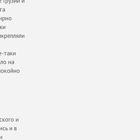
 Грузии и
та
жирно
еки
икрепляли
о
е-таки
ило на
спокойно
ского и
сь и в
и