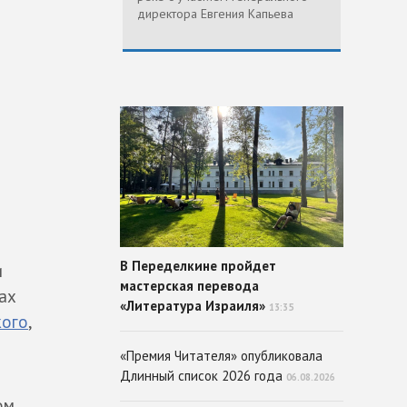
директора Евгения Капьева
В Переделкине пройдет
и
мастерская перевода
ах
«Литература Израиля»
13:35
кого
,
«Премия Читателя» опубликовала
Длинный список 2026 года
06.08.2026
ом