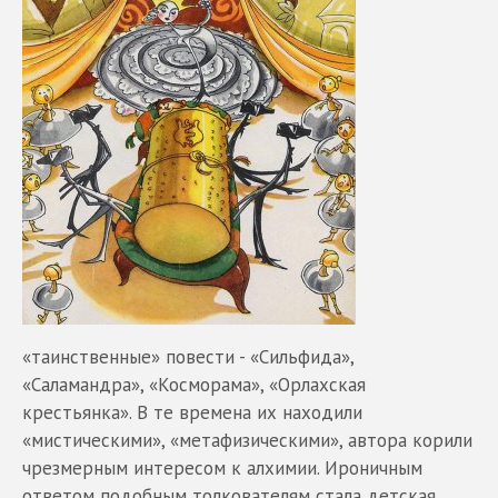
«таинственные» повести - «Сильфида»,
«Саламандра», «Косморама», «Орлахская
крестьянка». В те времена их находили
«мистическими», «метафизическими», автора корили
чрезмерным интересом к алхимии. Ироничным
ответом подобным толкователям стала детская