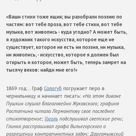
«Ваши стихи тоже ящик; вы разобрали поэзию по
частям: вот тебе проза, вот тебе стихи, вот тебе
музыка, вот живопись - куда угодно? А может быть,
я художник такого искусства, которое еще не
существует, которое не есть ни поэзия, ни музыка,
ни живопись, - искусство, которое я должен был
открыть и которое, может быть, теперь замрет на
тысячу веков: найди мне его!»
1869 год… Граф
Сологуб
погружает перо в
чернильницу и начинает писать:
«На этом диване
Пушкин слушал благоговейно Жуковского; графиня
Ростопчина читала Лермонтову свое последнее
стихотворение;
Гоголь
подслушивал светские речи;
Глинка расспрашивал графа Вильегорского о
разрешении контрапунктных задач; Даргомыжский