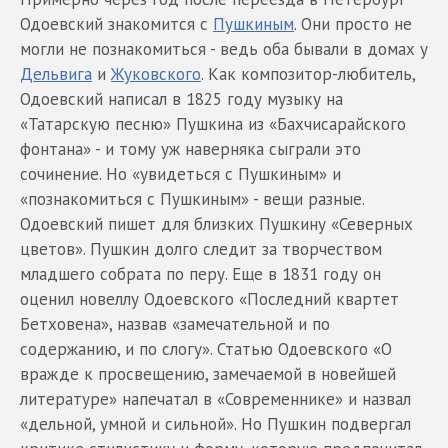
Одоевский знакомится с
Пушкиным
. Они просто не
могли не познакомиться - ведь оба бывали в домах у
Дельвига
и
Жуковского
. Как композитор-любитель,
Одоевский написал в 1825 году музыку на
«Татарскую песню» Пушкина из «Бахчисарайского
фонтана» - и тому уж наверняка сыграли это
сочинение. Но «увидеться с Пушкиным» и
«познакомиться с Пушкиным» - вещи разные.
Одоевский пишет для близких Пушкину «Северных
цветов». Пушкин долго следит за творчеством
младшего собрата по перу. Еще в 1831 году он
оценил новеллу Одоевского «Последний квартет
Бетховена», назвав «замечательной и по
содержанию, и по слогу». Статью Одоевского «О
вражде к просвещению, замечаемой в новейшей
литературе» напечатал в «Современнике» и назвал
«дельной, умной и сильной». Но Пушкин подвергал