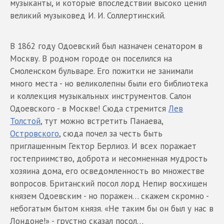
музыканты, и которые впоследствии высоко ценил
великий музыковед И. И. Соллертинский.
В 1862 году Одоевский был назначен сенатором в
Москву. В родном городе он поселился на
Смоленском бульваре. Его пожитки не занимали
много места - но великолепны были его библиотека
и коллекция музыкальных инструментов. Салон
Одоевского - в Москве! Сюда стремится
Лев
Толстой
, тут можно встретить Панаева,
Островского
, сюда почел за честь быть
приглашенным Гектор Берлиоз. И всех поражает
гостеприимство, доброта и несомненная мудрость
хозяина дома, его осведомленность во множестве
вопросов. Британский посол лорд Непир восхищен
князем Одоевским - но поражен… скажем скромно -
небогатым бытом князя. «Не таким бы он был у нас в
Лондоне!» - грустно сказал посол…