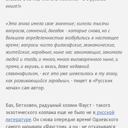
книге!»
«Эта эпоха имела свое значение; кипели тысячи
вопросов, сомнений, догадок - которые снова, но с
большею определенностию возбудились в настоящее
время; вопросы чисто философские, экономические,
житейские, народные, ныне нас занимающие, занимали
людей и тогда, и много, много выговоренного ныне, и
прямо, и вкривь, и вкось, даже недавний
славянофилизм, - все это уже шевелилось в ту эпоху,
как развивающийся зародыш»,
- пишет в «Русских
ночах» сам автор.
Бах, Бетховен, радушный хозяин Фауст - такого
экзотического коллажа еще не было не в
русской
литературе
. Он снова опередил время! Одоевского
самого называли «Фаустом», а он - не отказывался: