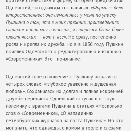
критике стилистику и форму, которую предпочитал
Одоевский, - и однажды тот написал:
«Форма — дело
второстепенное; она изменилась у меня по упреку
Пушкина о том, что в моих прежних произведениях
слишком видна моя личность; я стараюсь быть более
пластическим — вот и все»
. Не сразу, постепенно
росла и крепла их дружба. Но в в 1836 году Пушкин
привлек Одоевского к редактированию и изданию
«Современника». Это - признание.
Одоевский свое отношение к Пушкину выразил в
четырех словах: «глубокое уважение и душевная
любовь». Сохранилась их долгая и полная искренней
дружбы переписка. Одоевский вступал в острую
полемику с врагами Пушкина в статьях «Несколько
слов о «Современнике», «О нападениях
петербургских журналов на поэта Пушкина». Но кто
мог знать, что однажды, с комом в горле и слезами