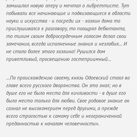
замышлял новую оперу и мечтал о либреттисте. Тут
побывали все начинающие и подвизающиеся в области
науки и искусства - и посреди их - хозяин дома то
прислушивался к разговору, то поощрял дебютанта,
то тихим своим добросердечным голосом делал свои
замечания, всегда исполненные знания и незлобия… И
не стало более этого хозяина! Рушился дом
приветливый, просвещению гостеприимный…
…По происхождению своему, князь Одоевский стоял во
главе всего русского дворянства. Он это знал; но в
душе его не было места для кичливости - в душе его
было место только для любви. Свое родовое знание он
сознал не высокомерием перед другими, а прежде
всего строгостью к самому себе и неограниченной
преданностью к началам человечности».