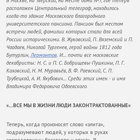
В Москве, на Тверской, на месте дома №7, где теперь
расположен Центральный телеграф, находилось
когда-то здание Московского благородного
университетского пансиона. Пансион был местом
встречи людей, фамилии которых стали для всей
России историческими. В. Жуковский, П. Вяземский и П.
Чаадаев, Николай Тургенев, герой войны 1812 года
Бутурлин,
Лермонтов
. И… почти все московские
декабристы: Н. С. и П. С. Бобрищевы-Пушкины, П. Г.
Каховский, Н. М. Муравьёв, В. Ф. Раевский, С. П.
Трубецкой, А. И. Якубович… Среди этих имен - и имя
Владимира Федоровича Одоевского
.
«…ВСЕ МЫ В ЖИЗНИ ЛЮДИ ЗАКОНТРАКТОВАННЫЕ»
Теперь, когда произносят слово «элита»,
подразумевают людей, у которых в руках
сосредоточены богатство и власть. В