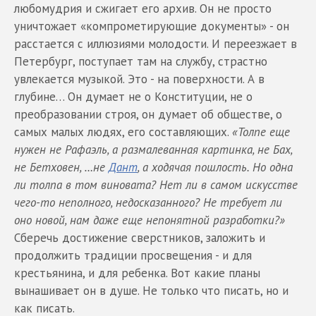
любомудрия и сжигает его архив. Он не просто
уничтожает «компрометирующие документы» - он
расстается с иллюзиями молодости. И переезжает в
Петербург, поступает там на службу, страстно
увлекается музыкой. Это - на поверхности. А в
глубине… Он думает не о Конституции, не о
преобразовании строя, он думает об обществе, о
самых малых людях, его составляющих.
«Толпе еще
нужен не Рафаэль, а размалеванная картинка, не Бах,
не Бетховен, …не
Дант
, а ходячая пошлость. Но одна
ли толпа в том виновата? Нет ли в самом искусстве
чего-то неполного, недосказанного? Не требует ли
оно новой, нам даже еще непонятной разработки?»
Сберечь достижение сверстников, заложить и
продолжить традиции просвещения - и для
крестьянина, и для ребенка. Вот какие планы
вынашивает он в душе. Не только что писать, но и
как писать.