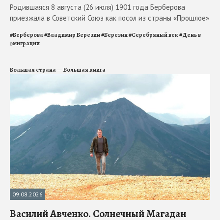
Родившаяся 8 августа (26 июля) 1901 года Берберова
приезжала в Советский Союз как посол из страны «Прошлое»
#
Берберова
#
Владимир Березин
#
Березин
#
Серебряный век
#
День в
эмиграции
Большая страна — Большая книга
09.08.2026
Василий Авченко. Солнечный Магадан