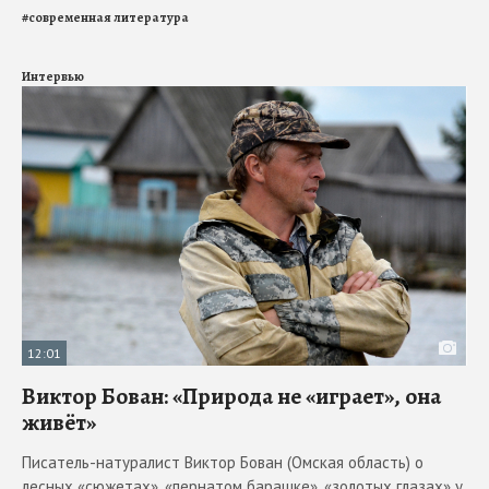
#
современная литература
Интервью
12:01
Виктор Бован: «Природа не «играет», она
живёт»
Писатель-натуралист Виктор Бован (Омская область) о
лесных «сюжетах», «пернатом барашке», «золотых глазах» у