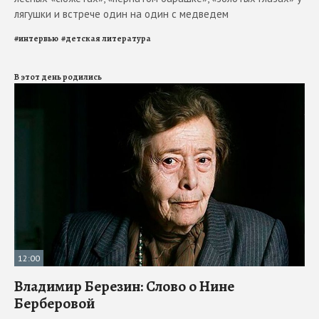
лягушки и встрече один на один с медведем
#
интервью
#
детская литература
В этот день родились
12:00
Владимир Березин: Слово о Нине
Берберовой