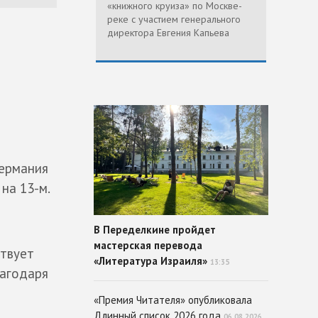
«книжного круиза» по Москве-
реке с участием генерального
директора Евгения Капьева
Германия
на 13-м.
В Переделкине пройдет
мастерская перевода
ствует
«Литература Израиля»
13:35
лагодаря
«Премия Читателя» опубликовала
Длинный список 2026 года
06.08.2026