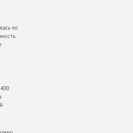
лась по
нность
е
6400
в
й
можно,