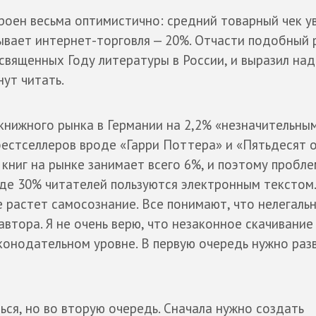
роен весьма оптимистично: средний товарный чек у
ывает интернет-торговля — 20%. Отчасти подобный 
священных Году литературы в России, и выразил на
нут читать.
книжного рынка в Германии на 2,2% «незначительны
 бестселлеров вроде «Гарри Поттера» и «Пятьдесят 
 книг на рынке занимает всего 6%, и поэтому пробл
 где 30% читателей пользуются электронным текстом.
 растет самосознание. Все понимают, что нелегаль
автора. Я не очень верю, что незаконное скачивани
конодательном уровне. В первую очередь нужно раз
ся, но во вторую очередь. Сначала нужно создать