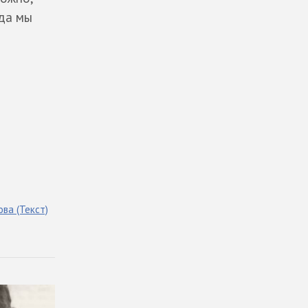
гда мы
ова
(Текст)