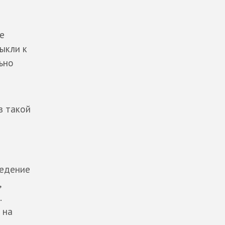
е
ыкли к
ьно
в такой
ведение
,
.
 на