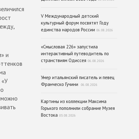
величился
V Международный детский
рост
культурный форум посвятят Году
дежду,
единства народов России
06.08.2026
«Смысловая 226» запустила
интерактивный путеводитель по
м» и
странствиям Одиссея
06.08.2026
оттенков
ема
Умер итальянский писатель и певец
 «У
Франческо Гучини
06.08.2026
но
е можно
Картины из коллекции Максима
вивать
Горького пополнили собрание Музея
Востока
05.08.2026