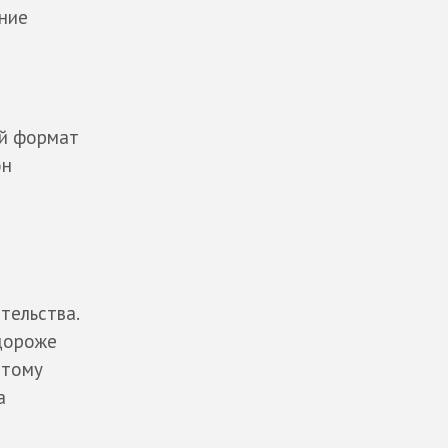
ание
ый формат
он
тельства.
 дороже
этому
а