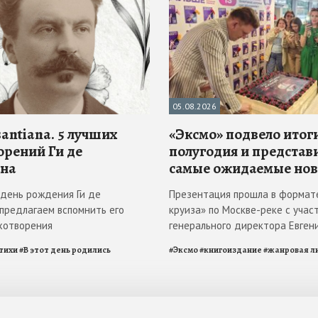
05.08.2026
antiana. 5 лучших
«Эксмо» подвело итоги
орений Ги де
полугодия и представ
на
самые ожидаемые но
в день рождения Ги де
Презентация прошла в формат
 предлагаем вспомнить его
круиза» по Москве-реке с учас
хотворения
генерального директора Евген
тихи
#
В этот день родились
#
Эксмо
#
книгоиздание
#
жанровая л