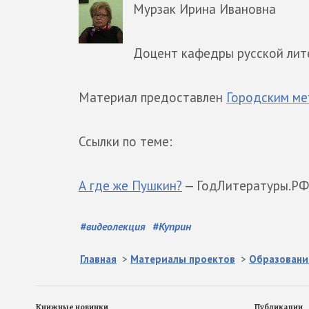
Мурзак Ирина Ивановна
Доцент кафедры русской лит
Материал предоставлен
Городским ме
Ссылки по теме:
А где же Пушкин?
— ГодЛитературы.РФ,
#
видеолекция
#
Куприн
Главная
>
Материалы проектов
>
Образовани
Книжные новинки
Публикации