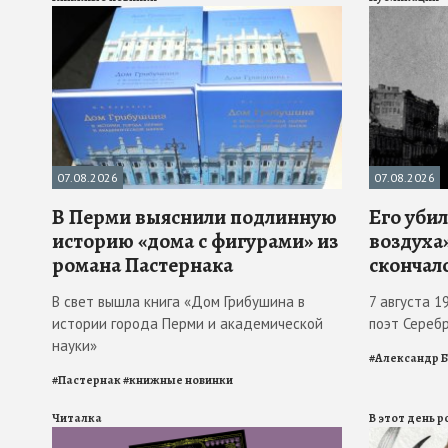
07.08.2026
07.08.2026
В Перми выяснили подлинную
Его убил
историю «дома с фигурами» из
воздуха»
романа Пастернака
скончал
В свет вышла книга «Дом Грибушина в
7 августа 1
истории города Перми и академической
поэт Сереб
науки»
#
Александр 
#
Пастернак
#
книжные новинки
Читалка
В этот день 