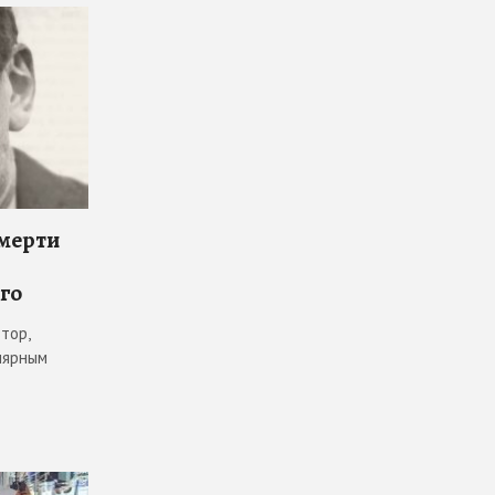
смерти
го
тор,
лярным