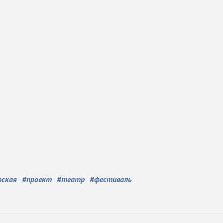
рская
#
проект
#
театр
#
фестиваль