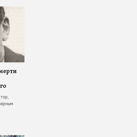
смерти
го
тор,
лярным