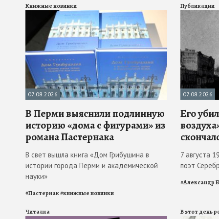
Книжные новинки
Публикации
07.08.2026
07.08.2026
В Перми выяснили подлинную
Его убил
историю «дома с фигурами» из
воздуха»
романа Пастернака
скончал
В свет вышла книга «Дом Грибушина в
7 августа 1
истории города Перми и академической
поэт Сереб
науки»
#
Александр 
#
Пастернак
#
книжные новинки
Читалка
В этот день 