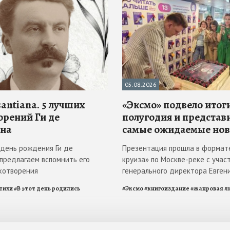
05.08.2026
antiana. 5 лучших
«Эксмо» подвело итоги
орений Ги де
полугодия и представ
на
самые ожидаемые но
в день рождения Ги де
Презентация прошла в формат
 предлагаем вспомнить его
круиза» по Москве-реке с учас
хотворения
генерального директора Евген
тихи
#
В этот день родились
#
Эксмо
#
книгоиздание
#
жанровая л