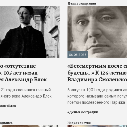
День в эмиграции
06.08.2026
о «отсутствие
«Бессмертным после 
. 105 лет назад
будешь…» К 125-летию
ся Александр Блок
Владимира Смоленско
921 года скончался главный
6 августа 1901 года родился ав
ряного века Александр Блок
которого называли самым попу
поэтом послевоенного Парижа
Блок
#
Блок
#
День в эмиграции
родились
Издательство