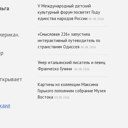
V Международный детский
льга
культурный форум посвятят Году
единства народов России
06.08.2026
мерика».
«Смысловая 226» запустила
интерактивный путеводитель по
странствиям Одиссея
06.08.2026
ер
Умер итальянский писатель и певец
Франческо Гучини
06.08.2026
открывает
Картины из коллекции Максима
Горького пополнили собрание Музея
Востока
05.08.2026
хаил