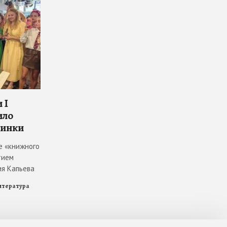
 I
ило
винки
е «книжного
тием
ия Капьева
итература