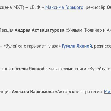
 сцена МХТ) — «В. Ж.»
Максима Горького
, режиссёр
О
 Лекция
Андрея Аствацатурова
«Уильям Фолкнер и А
— «Зулейха открывает глаза»
Гузели Яхиной
, режисс
Встреча
Гузели Яхиной
с читателями книги «Зулейха 
Лекция
Алексея Варламова
«Авторские стратегии.
Ми