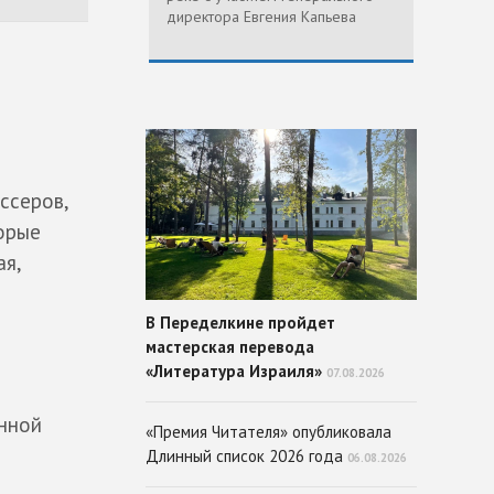
директора Евгения Капьева
ссеров,
орые
ая,
В Переделкине пройдет
мастерская перевода
«Литература Израиля»
07.08.2026
енной
«Премия Читателя» опубликовала
Длинный список 2026 года
06.08.2026