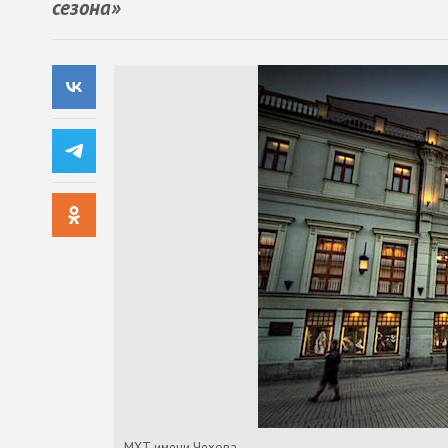
сезона»
МХТ имени Чехова