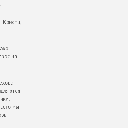
.
ы Кристи,
нако
прос на
ехова
являются
ики,
всего мы
овы