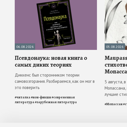
06.08.2026
05.08.2026
Псевдонаука: новая книга о
Maupass
самых диких теориях
стихотв
Мопасса
Диккенс был сторонником теории
самовозгорания. Разбираемся, как он мог в
5 августа, 
это поверить
Мопассана,
лучшие сти
#
читалка
#
нон-фикшн
#
современная
литература
#
зарубежная литература
#
Мопассан
#
с