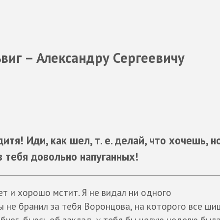
виг – Александру Сергеевичу
итя! Иди, как шел, т. е. делай, что хочешь, н
з тебя довольно напуганных!
т и хорошо мстит. Я не видал ни одного
ы не бранил за тебя Воронцова, на которого все ши
рбург, бьюсь об заклад, у тебя бы целую неделю был