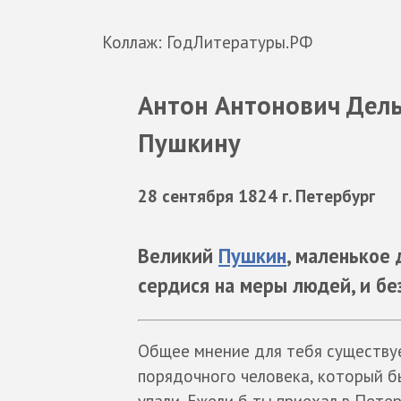
Коллаж: ГодЛитературы.РФ
Антон Антонович Дель
Пушкину
28 сентября 1824 г. Петербург
Великий
Пушкин
, маленькое д
сердися на меры людей, и бе
Общее мнение для тебя существуе
порядочного человека, который б
упали. Ежели б ты приехал в Пете