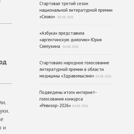
Стартовал третий сезон
национальной литературной премии
«Слово»
05.08.2026
«Азбука» представила
«аргентинскую дилогию» Юрия
Слепухина
04.08.2026
год
Стартовало народное голосование
литературной премии в области
медицины «Здравомыслие»
04.08.2026
Подведены итоги интернет-
голосования конкурса
ли.
«Ревизор-2026»
04.08.2026
уки.
же
о и