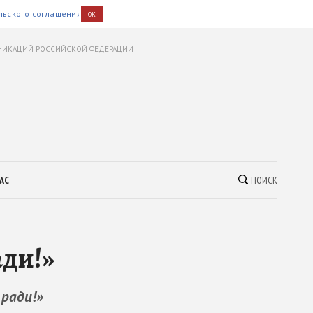
льского соглашения
OK
УНИКАЦИЙ РОССИЙСКОЙ ФЕДЕРАЦИИ
АС
ПОИСК
ади!»
 ради!»