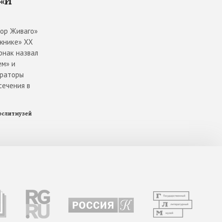
 «И
тор Живаго»
жнике» ХХ
рнак назвал
ем» и
ураторы
сечения в
ослитмузей