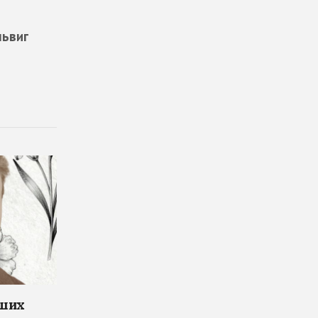
ьвиг
чших