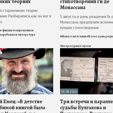
иких теориях
стихотворений Ги де
Мопассана
л сторонником теории
ния. Разбираемся, как он мог в
5 августа, в день рождения Ги 
ть
Мопассана, предлагаем вспомн
лучшие стихотворения
н-фикшн
#
современная
зарубежная литература
#
Мопассан
#
стихи
#
В этот день род
Литературные музеи
05.08.2026
 Емец: «В детстве
Три встречи и паралл
бимой книгой была
судьбы Булгакова и