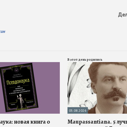
Дел
кин
В этот день родились
05.08.2026
ука: новая книга о
Maupassantiana. 5 лу