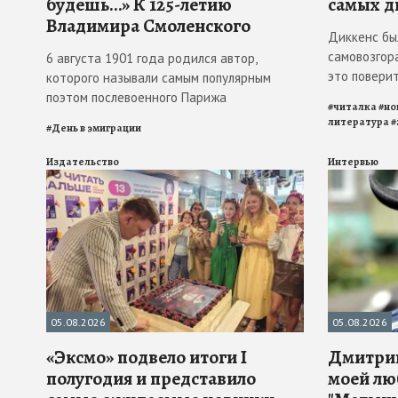
будешь…» К 125-летию
самых д
Владимира Смоленского
Диккенс бы
самовозгора
6 августа 1901 года родился автор,
это повери
которого называли самым популярным
поэтом послевоенного Парижа
#
читалка
#
но
литература
#
#
День в эмиграции
Издательство
Интервью
05.08.2026
05.08.2026
«Эксмо» подвело итоги I
Дмитрий
полугодия и представило
моей лю