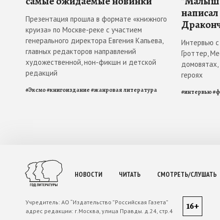
самые ожидаемые новинки
"Малыш 
написал
Презентация прошла в формате «книжного
Драконч
круиза» по Москве-реке с участием
генерального директора Евгения Капьева,
Интервью с
главных редакторов направлений
Гроттер, М
художественной, нон-фикшн и детской
домовятах,
редакций
героях
#
Эксмо
#
книгоиздание
#
жанровая литература
#
интервью
#
ф
НОВОСТИ
ЧИТАТЬ
СМОТРЕТЬ/СЛУШАТЬ
Учредитель:
АО “Издательство ”Российская Газета”
16+
адрес редакции:
г.Москва, улица Правды. д.24, стр.4