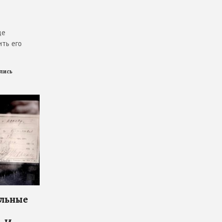
де
ить его
ились
ельные