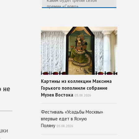
Каким будет третий сезон
премии «Слово»
Картины из коллекции Максима
о не
Горького пополнили собрание
Музея Востока
05.08.2026
Фестиваль «Усадьбы Москвы»
впервые едет в Ясную
Поляну
05.08.2026
шки
а