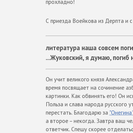
прохладно!
С приезда Воейкова из Дерпта и 
литература наша совсем поги
...Жуковский, я думаю, погиб
Он учит великого князя Александр
время посвящает на сочинение азб
картинки. Как обвинять его! Он ис
Польза и слава народа русского у
перестать. Благодарю за
"Онегина"
а второе – некогда. Завтра ваш ч
ответчик. Спешу скорее отделатьс