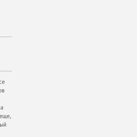
се
ов
ра
 еще,
ный