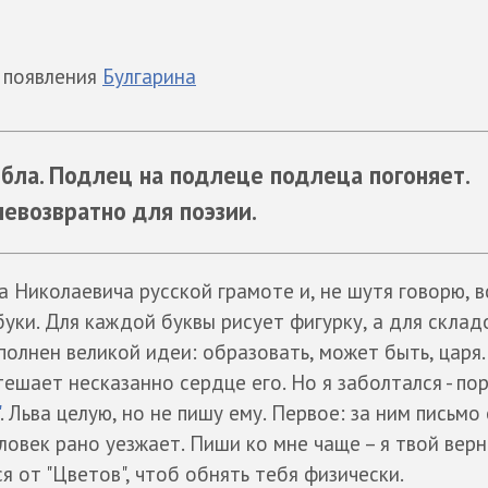
с появления
Булгарина
бла. Подлец на подлеце подлеца погоняет.
 невозвратно для поэзии.
а Николаевича русской грамоте и, не шутя говорю, в
уки. Для каждой буквы рисует фигурку, а для склад
полнен великой идеи: образовать, может быть, царя.
тешает несказанно сердце его. Но я заболтался - по
. Льва целую, но не пишу ему. Первое: за ним письмо
еловек рано уезжает. Пиши ко мне чаще – я твой вер
я от "Цветов", чтоб обнять тебя физически.