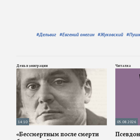
#
Дельвиг
#
Евгений онегин
#
Жуковский
#
Пуш
День в эмиграции
Читалка
14:10
05.08.2026
«Бессмертным после смерти
Псевдона