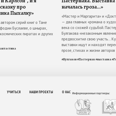
и Карлсон", и я
Пастернака. Выставка
 сказку про
началась гроза...»
ика Пыхалку»
«Мастер и Маргарита» и «Док
— два главных «романа о худо
 автором серий книг о Тане
века со схожей судьбой. Пасте
ефодии Буслаеве, о шнырах,
Булгакова «незаконным явлени
 космических пиратах и других
предвосхитил свою участь... К
выставки ищут и находят пере
антастика
прозе, стихах и жизни авторов
#
Булгаков
#
Пастернак
#
выставка
#
Г
УЧИТЬСЯ
НАШИ ПРОЕКТЫ
О НАС
Информационные партнеры: