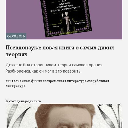
06.08.2026
Псевдонаука: новая книга о самых диких
теориях
Диккенс был сторонником теории самовозгорания.
Разбираемся, как он мог в это поверить
#
читалка
#
нон-фикшн
#
современная литература
#
зарубежная
литература
В этот день родились