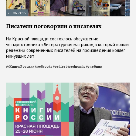
25.06.2015
Писатели поговорили о писателях
На Красной площади состоялось обсуждение
четырехтомника «Литературная матрица», в который вошли
рецензии современных писателей на произведения коллег
минувших лет
#
«Книги России»
#
redbooks
#
redfest
#
rednonfic
#
учебник