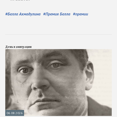
#
Белла Ахмадулина
#
Премия Белла
#
премии
День в эмиграции
06.08.2026