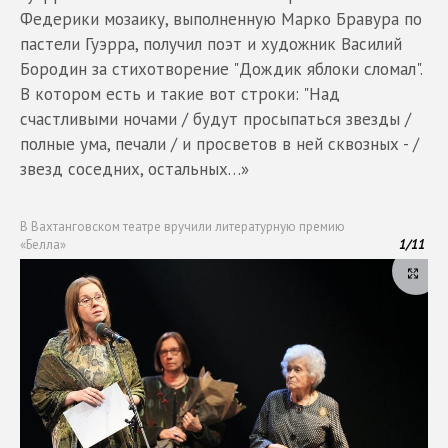
Федерики мозаику, выполненную Марко Бравура по
пастели Гуэрра, получил поэт и художник Василий
Бородин за стихотворение "Дождик яблоки сломал".
В котором есть и такие вот строки: "Над
счастливыми ночами / будут просыпаться звезды /
полные ума, печали / и просветов в ней сквозных - /
звезд соседних, остальных…»
В Вахтанговском театре вручили литературную премию
«Белла»
1
/
11