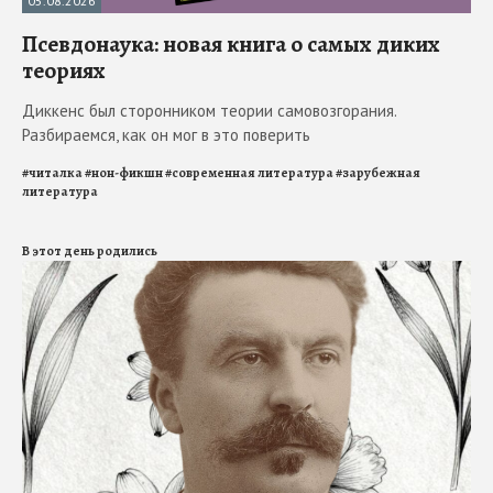
05.08.2026
Псевдонаука: новая книга о самых диких
теориях
Диккенс был сторонником теории самовозгорания.
Разбираемся, как он мог в это поверить
#
читалка
#
нон-фикшн
#
современная литература
#
зарубежная
литература
В этот день родились