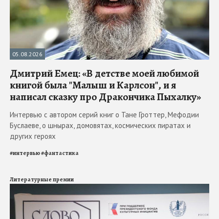
05.08.2026
Дмитрий Емец: «В детстве моей любимой
книгой была "Малыш и Карлсон", и я
написал сказку про Дракончика Пыхалку»
Интервью с автором серий книг о Тане Гроттер, Мефодии
Буслаеве, о шнырах, домовятах, космических пиратах и
других героях
#
интервью
#
фантастика
Литературные премии