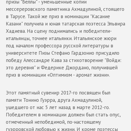
призы "Беллы" - уменьшенные копии
мессереровского памятника Ахмадулиной, стоящего
в Тарусе. Такой же приз в номинации "Касание
Казани" получила и юная татарская поэтесса Эльвира
Хадиева. На сцену поднимались и победители-
итальянцы, точнее итальянки. Итальянское жюри
под началом профессора русской литературы в
университете Пизы Стефано Гардзонио присудило
победу Алессандре Кава за стихотворение "Войди:
это деревня" и Федерике Джордано, получившей
приз в номинации «Оптимизм - аромат жизни».
Этот памятный сувенир 2017-го посвящен был
памяти Тонино Гуэрра, друга Ахмадулиной,
ушедшего от нас 5 лет назад в марте 2012-го.
Победителем в номинации должен был стать опус,
отмеченный непобедимой, по-настоящему
гуэрровской любовью к жизни. И кроме поэтессы