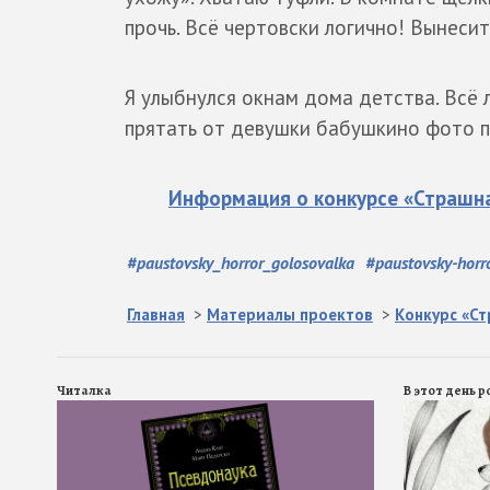
прочь. Всё чертовски логично! Вынеси
Я улыбнулся окнам дома детства. Всё 
прятать от девушки бабушкино фото п
Информация о конкурсе «Страшна
#
paustovsky_horror_golosovalka
#
paustovsky-horr
Главная
>
Материалы проектов
>
Конкурс «С
Читалка
В этот день 