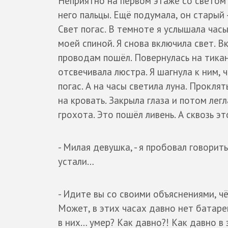
Неприятно на первом этаже со светом 
него пальцы. Ещё подумала, он старый 
Свет погас. В темноте я услышала часы
моей спиной. Я снова включила свет. В
проводам пошёл. Повернулась на тикан
отсвечивала люстра. Я шагнула к ним, 
погас. А на часы светила луна. Прокля
на кровать. Закрыла глаза и потом лег
грохота. Это пошёл ливень. А сквозь эт
- Милая девушка, - я пробовал говорить
устали…
- Идите вы со своими объяснениями, чё
Может, в этих часах давно нет батаре
в них… умер? Как давно?! Как давно в 