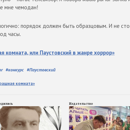
те мне чемодан!
логично: порядок должен быть образцовым. И не ст
од часы.
я комната, или Паустовский в жанре хоррор»
or
#
конкурс
#
Паустовский
трашная комната»
родились
Издательство