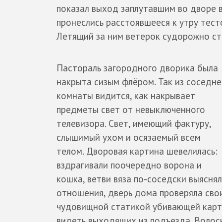
показал выход заплутавшим во дворе в
пронеслись расстоявшееся к утру тест
Летящий за ним ветерок судорожно сти
Пастораль загородного дворика была
накрыта сизым флёром. Так из соседне
комнаты видится, как накрывает
предметы свет от невыключенного
телевизора. Свет, имеющий фактуру,
слышимый ухом и осязаемый всем
телом. Дворовая картина шевелилась:
вздрагивали поочередно ворона и
кошка, ветви вяза по-соседски выясня
отношения, дверь дома проверяла свои
чудовищной статикой убивающей картин
видеть выходящих из подъезда. Волосы