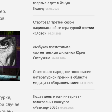
впервые едет в Ясную
Поляну
05.08.2026
ер.
ов.
Стартовал третий сезон
национальной литературной премии
«Слово»
05.08.2026
«Азбука» представила
«аргентинскую дилогию» Юрия
Слепухина
04.08.2026
Стартовало народное голосование
литературной премии в области
медицины «Здравомыслие»
04.08.2026
Подведены итоги интернет-
урке,
голосования конкурса
ри случае
«Ревизор-2026»
04.08.2026
кочены,