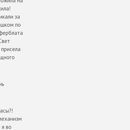
ложила на
жила!
икали за
пешком по
иферблата
Свет
Я присела
ищного
нь
Часы?!
 механизм
 я во