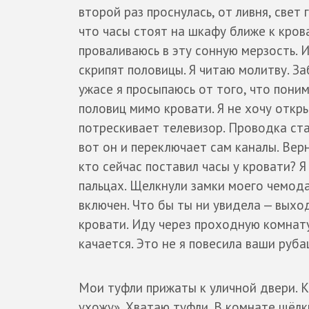
второй раз проснулась, от ливня, свет 
что часы стоят на шкафу ближе к крова
проваливаюсь в эту сонную мерзость. 
скрипят половицы. Я читаю молитву. З
ужасе я просыпаюсь от того, что поним
половиц мимо кровати. Я не хочу откры
потрескивает телевизор. Проводка стар
вот он и переключает сам каналы. Верн
кто сейчас поставил часы у кровати? Я
пальцах. Щелкнули замки моего чемода
включен. Что бы ты ни увидела — выход
кровати. Иду через проходную комнат
качается. Это не я повесила ваши руба
Мои туфли прижаты к уличной двери. Ка
ухожу». Хватаю туфли. В комнате щёлк