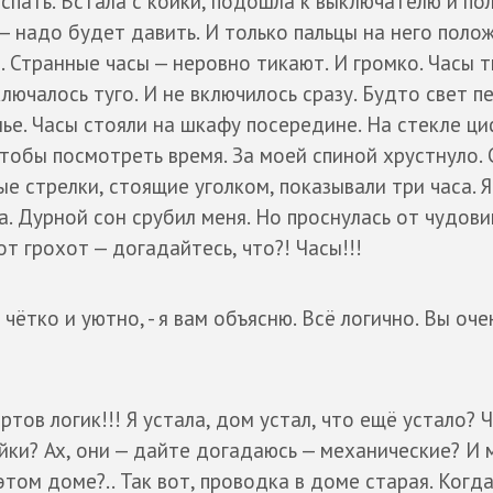
спать. Встала с койки, подошла к выключателю и по
— надо будет давить. И только пальцы на него поло
. Странные часы — неровно тикают. И громко. Часы т
ключалось туго. И не включилось сразу. Будто свет 
ье. Часы стояли на шкафу посередине. На стекле ц
чтобы посмотреть время. За моей спиной хрустнуло. 
тые стрелки, стоящие уголком, показывали три часа. 
ла. Дурной сон срубил меня. Но проснулась от чудов
от грохот — догадайтесь, что?! Часы!!!
 чётко и уютно, - я вам объясню. Всё логично. Вы оче
ртов логик!!! Я устала, дом устал, что ещё устало? 
йки? Ах, они — дайте догадаюсь — механические? И
этом доме?.. Так вот, проводка в доме старая. Когда