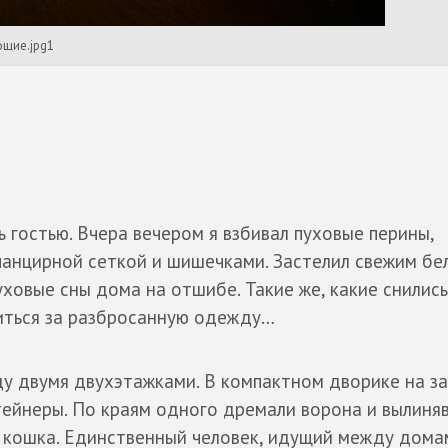
ющие.jpg1
 гостью. Вчера вечером я взбивал пуховые перины,
панцирной сеткой и шишечками. Застелил свежим бе
уховые сны дома на отшибе. Такие же, какие снились
ниться за разбросанную одежду…
жду двумя двухэтажками. В компактном дворике на з
тейнеры. По краям одного дремали ворона и вылиня
 кошка. Единственный человек, идущий между домам