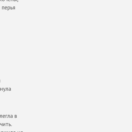
 перья
я
кнула
легла в
чить.