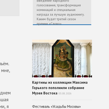
Введение народного
голосования, трансформация
номинаций и специальная
награда за лучшую аудиокнигу.
Каким будет третий сезон
премии «Слово»
льём.
 мне,
Картины из коллекции Максима
Горького пополнили собрание
аднем
Музея Востока
05.08.2026
вшая
и, я
Фестиваль «Усадьбы Москвы»