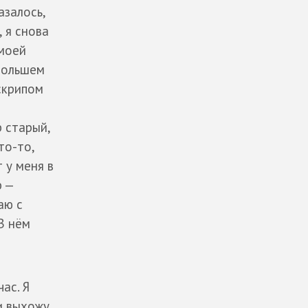
азалось,
, я снова
 моей
 большем
 скрипом
р старый,
то-то,
 у меня в
р —
аю с
В нём
ас. Я
и выхожу