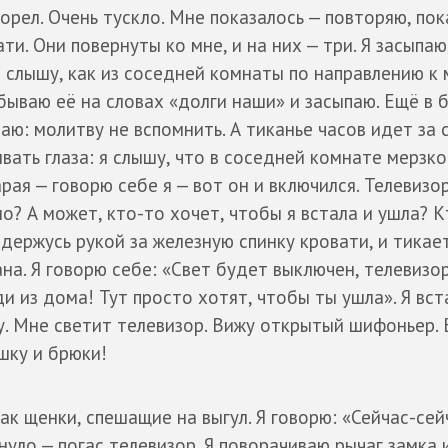
горел. Очень тускло. Мне показалось — повторяю, пок
ти. Они повернуты ко мне, и на них — три. Я засыпаю
И слышу, как из соседней комнаты по направлению к
абываю её на словах «долги наши» и засыпаю. Ещё в
аю: молитву не вспомнить. А тиканье часов идет за
вать глаза: я слышу, что в соседней комнате мерзко
ая — говорю себе я — вот он и включился. Телевизо
о? А может, кто-то хочет, чтобы я встала и ушла? К
 держусь рукой за железную спинку кровати, и тикает
на. Я говорю себе: «Свет будет выключен, телевизо
и из дома! Тут просто хотят, чтобы ты ушла». Я вст
у. Мне светит телевизор. Вижу открытый шифоньер. 
шку и брюки!
к щенки, спешащие на выгул. Я говорю: «Сейчас-сейч
нуло — погас телевизор. Я поворачиваю рычаг замка 