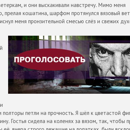
етеркам, и они выскакивали навстречу. Мимо меня
о, прелая кошатина, шарфом протянулся вязовый вет
снул меня пронзительной смесью слёз и свежих дух
й
ли
 полторы петли на прочность. Я шёл к цветастой фиг
у. Гостья сидела на коленях за вязом, так, чтобы п
 её, вчера строго лежащие на лопатках, были вскло