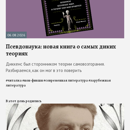
06.08.2026
Псевдонаука: новая книга о самых диких
теориях
Диккенс был сторонником теории самовозгорания.
Разбираемся, как он мог в это поверить
#
читалка
#
нон-фикшн
#
современная литература
#
зарубежная
литература
В этот день родились